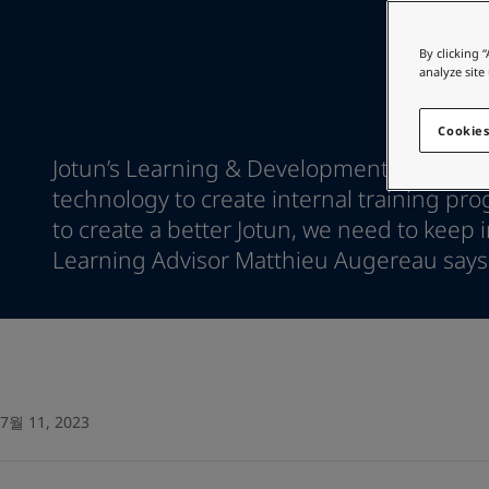
인테리어용 제품 사이트
Indonesia
-
English
Korea
-
한국어
가정용 페인트와 
By clicking 
Korea
-
영어
analyze site
인테리어용 제품 사이트
Malaysia
-
English
Myanmar
-
English
Cookies
Philippines
-
English
Jotun’s Learning & Development crew uses
Singapore
-
English
technology to create internal training pro
Thailand
-
English
to create a better Jotun, we need to keep 
Vietnam
-
Vietnamese
Vietnam
Learning Advisor Matthieu Augereau says
-
English
Egypt
-
English
India
-
English
Oman
-
English
Qatar
-
English
Saudi Arabia
-
English
UAE
-
English
7월 11, 2023
Brazil
-
English
Mexico
-
English