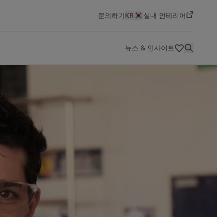
문의하기
KR
실내 인테리어
뉴스 & 인사이트
HSEQ(보건,안전,환경,품질)
색상
혁신 및 기술
대리점
기술 문서
회사 소개
채용 공고 보기
선박용 도료
에너지
건축 및 디자인
인프라
경공업
요턴은 세계적인 페인트 및 도료 제조사로, 최고의 품질과
Jotun은 역동적이고 혁신적인 환경에서 도전적이고 보람
선박 산업 개요
에너지 개요
건축 및 디자인 개요
인프라 개요
경공업개요
Jotun Insider
지속적인 혁신, 창의성을 바탕으로 성장해 왔습니다. 지난
있는 커리어를 원하는 분들에게 최고의 직장입니다. 새로
100년 동안 우리는 상징적인 건축물부터 아름다운 주거 공
운 기회를 탐색하고 당신만의 임팩트를 만들어보세요
간에 이르기까지 다양한 자산을 보호해 왔습니다.
채용 공고 보기
자세히 보기