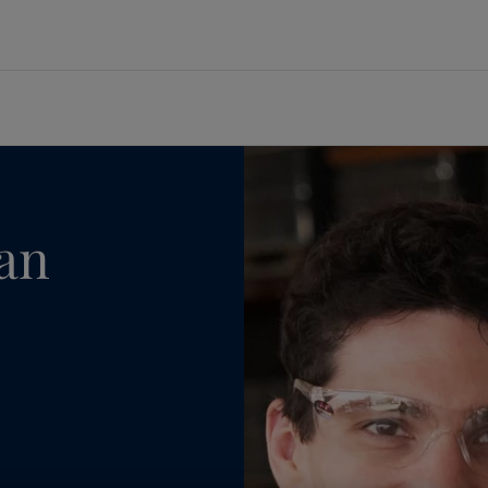
Adding VR to the can
브랜드
공급업체
선박
에너지
건축 및 디자인
인프라
경공업
기술 서비스
ormance Solutions
지속가능한 조달
벌크선 및 화물선
해양 석유 및 가스
미관 건축물
공항
자동차 부품
내화 설계 및 기술 지원
요턴 소개
ng Solutions
정책 및 절차
여객선
육상 석유, 가스 및 석유화학
가구 및 인테리어
토목 인프라
가전제품
도장 기술 자문
lding Solutions
공급업체 문의 정보
공급선
정유
랜드마크 교량
수자원 시설
가구
기술 교육
개요
풍력 발전
항만 및 항구
Batteries
개요
미디어 센터
c
교량
can
건축물건축물
er
재무 및 연차 보고서
루션 및 브랜드 보기
주거 공간을 위한 페인트
인테리어용 제품 사이트 바로가기
컬러를 찾고 계신가요?