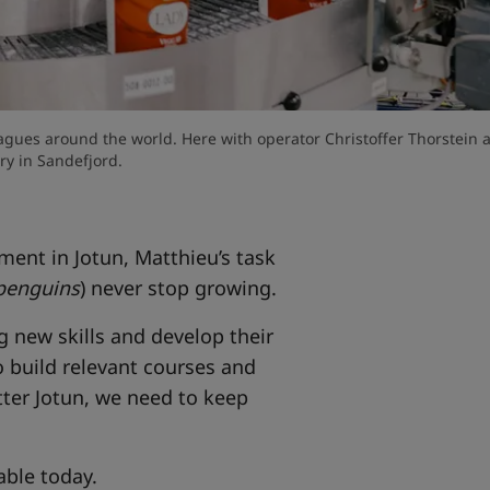
agues around the world. Here with operator Christoffer Thorstein a
ry in Sandefjord.
ent in Jotun, Matthieu’s task
penguins
) never stop growing.
g new skills and develop their
 build relevant courses and
tter Jotun, we need to keep
lable today.