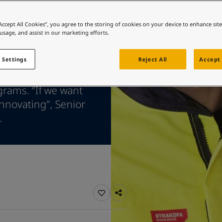
 바로가기
컬러를 찾고 계신가요?
“Accept All Cookies”, you agree to the storing of cookies on your device to enhance sit
 usage, and assist in our marketing efforts.
 바로가기
 Settings
Reject All
Accept 
 state-of-the-art
grams. “If we want
innovating”, Senior
.