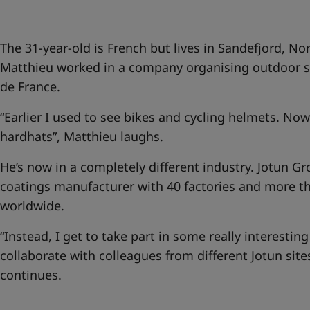
United States
-
English
Global site
-
English
The 31-year-old is French but lives in Sandefjord, No
Matthieu worked in a company organising outdoor sp
de France.
“Earlier I used to see bikes and cycling helmets. Now i
hardhats”, Matthieu laughs.
He’s now in a completely different industry. Jotun Gr
coatings manufacturer with 40 factories and more 
worldwide.
“Instead, I get to take part in some really interesting
collaborate with colleagues from different Jotun sit
continues.