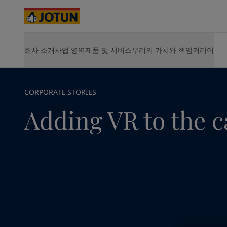
Cyprus
-
English
Czech Republic
-
English
Denmark
-
English
France
-
English
www.jotun.com - home
뉴스 & 인사이트
Corporate News
회사 소개
사업 영역
제품 및 서비스
우리의 가치와 책임
커리어
회사 소개
제품
지속가능성
JOTUN에서 커리어의 기회를 찾아보세요
솔루션 및 
Germany
-
English
실내 인테리어
요턴 소개
선박용 제품
환경
Vacancies
Hull Perf
Greece
-
English
사업 소개
에너지용 제품
사회
Opportunities for development
Hull Skati
Italy
-
English
선박
사업장 안내
건축 및 디자인용 제품
지배구조
Life at Jotun
Green Bui
Netherlands
핵심 가치
인프라용 제품
산업 기여
Career
-
English
Hardtop
CORPORATE STORIES
연혁
경공업용 제품
에너지
요턴의 지속가능성
Jotamasti
Norway
-
English
Adding VR to the 
사업 전략
제품 전체 보기
Jotachar
Poland
-
English
가치 창출
SteelMast
건축 및 디자인
Spain
-
English
경영진 및 이사회
전체 솔
Sweden
-
English
주주 정보
인프라
Türkiye
-
Turkish
요턴 소개
Türkiye
-
English
경공업
United Kingdom
-
English
Australia
-
English
Cambodia
-
English
China
-
Chinese
가정용 페인트와 
China
-
English