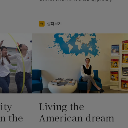
살펴보기
ity
Living the
in the
American dream