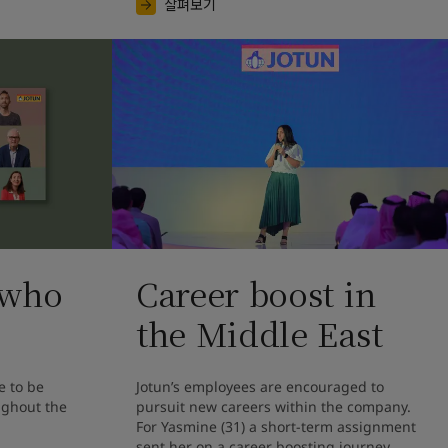
살펴보기
 who
Career boost in
the Middle East
 to be 
Jotun’s employees are encouraged to 
ghout the 
pursuit new careers within the company. 
For Yasmine (31) a short-term assignment 
sent her on a career boosting journey.