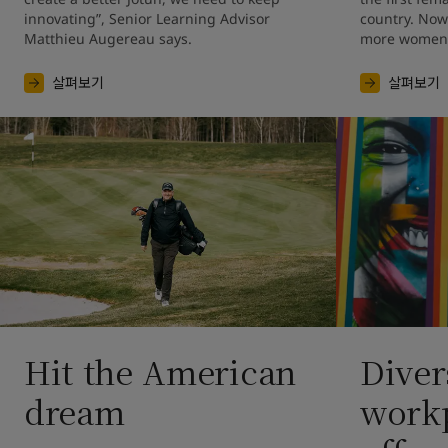
innovating”, Senior Learning Advisor 
country. Now
Matthieu Augereau says.
more women a
살펴보기
살펴보기
Hit the American
Diver
dream
workp