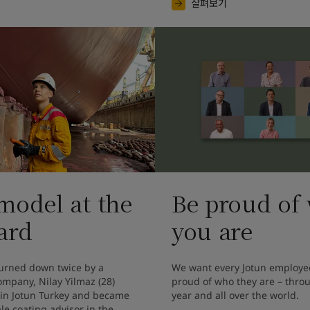
살펴보기
model at the
Be proud of
ard
you are
turned down twice by a 
We want every Jotun employee
mpany, Nilay Yilmaz (28) 
proud of who they are – throu
 in Jotun Turkey and became 
year and all over the world.
ale coating advisor in the 