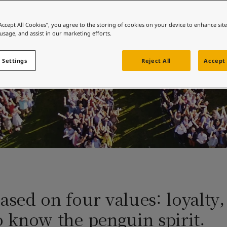
 바로가기
컬러를 찾고 계신가요?
“Accept All Cookies”, you agree to the storing of cookies on your device to enhance sit
 usage, and assist in our marketing efforts.
 바로가기
 Settings
Reject All
Accept 
ased on four values: loyalty,
o know the penguin spirit.