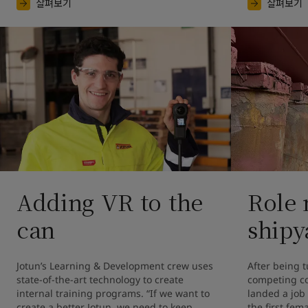
살펴보기
살펴보기
Adding VR to the
Role 
can
shipy
Jotun’s Learning & Development crew uses 
After being 
state-of-the-art technology to create 
competing co
internal training programs. “If we want to 
landed a job
create a better Jotun, we need to keep 
the first fem