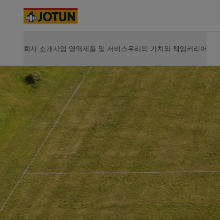
Cyprus
-
English
Czech Republic
-
English
Denmark
-
English
France
-
English
www.jotun.com - home
커리어
Jotun에서의 일상
회사 소개
사업 영역
제품 및 서비스
우리의 가치와 책임
커리어
회사 소개
제품
지속가능성
JOTUN에서 커리어의 기회를 찾아보세요
솔루션 및 
Germany
-
English
실내 인테리어
요턴 소개
선박용 제품
환경
Vacancies
Hull Perf
Greece
-
English
사업 소개
에너지용 제품
사회
Opportunities for development
Hull Skati
Italy
-
English
선박
사업장 안내
건축 및 디자인용 제품
지배구조
Life at Jotun
Green Bui
Netherlands
핵심 가치
인프라용 제품
산업 기여
Career
-
English
Hardtop
연혁
경공업용 제품
에너지
요턴의 지속가능성
Jotamasti
Norway
-
English
사업 전략
제품 전체 보기
Jotachar
Poland
-
English
가치 창출
SteelMast
건축 및 디자인
Spain
-
English
경영진 및 이사회
전체 솔
Sweden
-
English
주주 정보
인프라
Türkiye
-
Turkish
요턴 소개
Türkiye
-
English
경공업
United Kingdom
-
English
Australia
-
English
Cambodia
-
English
China
-
Chinese
가정용 페인트와 
China
-
English