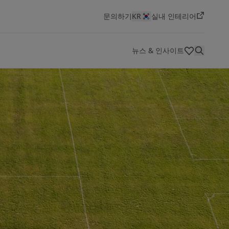
문의하기
KR
실내 인테리어
뉴스 & 인사이트
HSEQ(보건,안전,환경,품질)
색상
혁신 및 기술
대리점
기술 문서
회사 소개
채용 공고 보기
선박용 도료
에너지
건축 및 디자인
인프라
경공업
요턴은 세계적인 페인트 및 도료 제조사로, 최고의 품질과
Jotun은 역동적이고 혁신적인 환경에서 도전적이고 보람
선박 산업 개요
에너지 개요
건축 및 디자인 개요
인프라 개요
경공업개요
Jotun Insider
지속적인 혁신, 창의성을 바탕으로 성장해 왔습니다. 지난
있는 커리어를 원하는 분들에게 최고의 직장입니다. 새로
100년 동안 우리는 상징적인 건축물부터 아름다운 주거 공
운 기회를 탐색하고 당신만의 임팩트를 만들어보세요
간에 이르기까지 다양한 자산을 보호해 왔습니다.
채용 공고 보기
자세히 보기