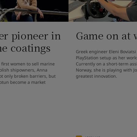
r pioneer in
Game on at 
e coatings
Greek engineer Eleni Boviatsi 
PlayStation setup as her works
 first women to sell marine 
Currently on a short-term ass
olish shipowners, Anna 
Norway, she is playing with Jo
t only broken barriers, but 
greatest innovation. 
Jotun become a market 