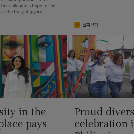
 her colleagues hope to see 
t the busy shipyards.
살펴보기
sity in the
Proud divers
lace pays
celebration 