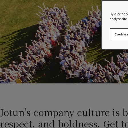
인테리어용 제품 사이트
Indonesia
-
English
Korea
-
한국어
가정용 페인트와 
By clicking 
Korea
-
영어
analyze site
인테리어용 제품 사이트
Malaysia
-
English
Myanmar
-
English
Cookies
Philippines
-
English
Singapore
-
English
Thailand
-
English
Vietnam
-
Vietnamese
Vietnam
-
English
Egypt
-
English
India
-
English
Oman
-
English
Qatar
-
English
Saudi Arabia
-
English
UAE
-
English
Jotun's company culture is b
Brazil
-
English
respect, and boldness. Get t
Mexico
-
English