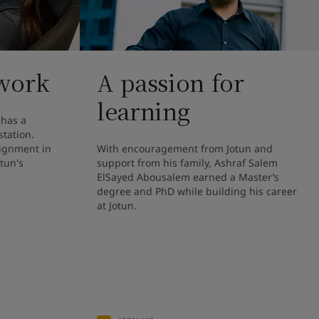
work
A passion for
learning
has a 
tation. 
ignment in 
With encouragement from Jotun and 
tun's 
support from his family, Ashraf Salem 
ElSayed Abousalem earned a Master’s 
degree and PhD while building his career 
at Jotun.