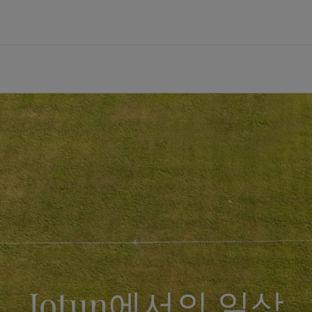
브랜드
공급업체
선박
에너지
건축 및 디자인
인프라
경공업
기술 서비스
ormance Solutions
지속가능한 조달
벌크선 및 화물선
해양 석유 및 가스
미관 건축물
공항
자동차 부품
내화 설계 및 기술 지원
요턴 소개
ng Solutions
정책 및 절차
여객선
육상 석유, 가스 및 석유화학
가구 및 인테리어
토목 인프라
가전제품
도장 기술 자문
lding Solutions
공급업체 문의 정보
공급선
정유
랜드마크 교량
수자원 시설
가구
기술 교육
개요
풍력 발전
항만 및 항구
Batteries
개요
미디어 센터
c
교량
건축물건축물
er
재무 및 연차 보고서
루션 및 브랜드 보기
주거 공간을 위한 페인트
인테리어용 제품 사이트 바로가기
Jotun에서의 일상
컬러를 찾고 계신가요?