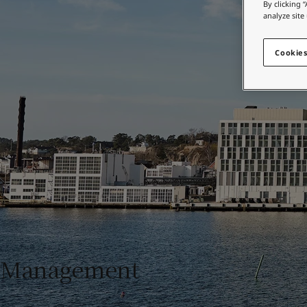
인테리어용 제품 사이트
By clicking 
Indonesia
-
English
analyze site
Korea
-
한국어
가정용 페인트와 
Korea
-
영어
인테리어용 제품 사이트
Cookies
Malaysia
-
English
Myanmar
-
English
Philippines
-
English
Singapore
-
English
Thailand
-
English
Vietnam
-
Vietnamese
Vietnam
-
English
Egypt
-
English
India
-
English
Oman
-
English
Qatar
-
English
Saudi Arabia
-
English
UAE
-
English
Management
Brazil
-
English
Mexico
-
English