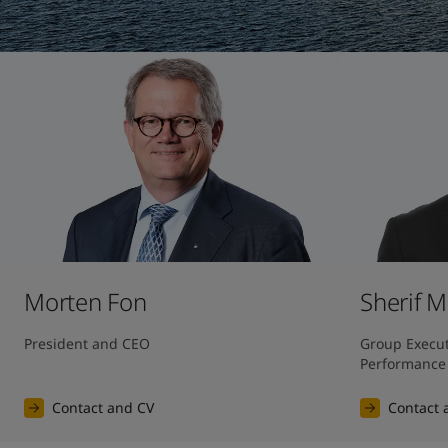
United States
-
English
Global site
-
English
Morten Fon
Sherif 
President and CEO
Group Executi
Performance
Contact and CV
Contact 