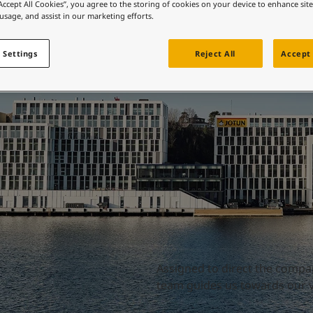
Directors
 바로가기
“Accept All Cookies”, you agree to the storing of cookies on your device to enhance sit
 usage, and assist in our marketing efforts.
컬러를 찾고 계신가요?
 바로가기
 Settings
Reject All
Accept 
Assigned to direct the compa
team guides us towards our vi