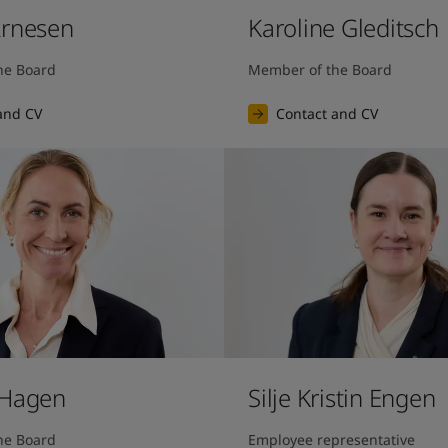
Arnesen
Karoline Gleditsch
he Board
Member of the Board
and CV
Contact and CV
 Hagen
Silje Kristin Engen
he Board
Employee representative