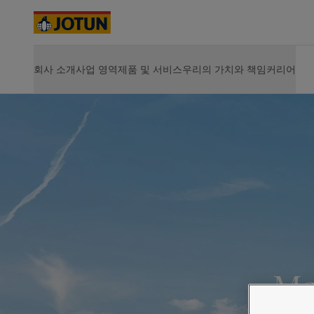
Cyprus
-
English
Czech Republic
-
English
Denmark
-
English
France
-
English
www.jotun.com - home
요턴 소개
경영진 및 이사회
회사 소개
사업 영역
제품 및 서비스
우리의 가치와 책임
커리어
회사 소개
제품
지속가능성
JOTUN에서 커리어의 기회를 찾아보세요
솔루션 및 
Germany
-
English
실내 인테리어
요턴 소개
선박용 제품
환경
Vacancies
Hull Perf
Greece
-
English
사업 소개
에너지용 제품
사회
Opportunities for development
Hull Skati
Italy
-
English
선박
사업장 안내
건축 및 디자인용 제품
지배구조
Life at Jotun
Green Bui
Netherlands
핵심 가치
인프라용 제품
산업 기여
Career
-
English
Hardtop
연혁
경공업용 제품
에너지
요턴의 지속가능성
Jotamasti
Norway
-
English
사업 전략
제품 전체 보기
Jotachar
Poland
-
English
가치 창출
SteelMast
건축 및 디자인
Spain
-
English
경영진 및 이사회
전체 솔
Sweden
-
English
주주 정보
인프라
Türkiye
-
Turkish
요턴 소개
Türkiye
-
English
경공업
United Kingdom
-
English
Australia
-
English
Ma
Cambodia
-
English
China
-
Chinese
가정용 페인트와 
China
-
English