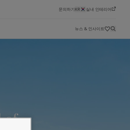
문의하기
KR
실내 인테리어
뉴스 & 인사이트
HSEQ(보건,안전,환경,품질)
색상
혁신 및 기술
대리점
기술 문서
회사 소개
채용 공고 보기
선박용 도료
에너지
건축 및 디자인
인프라
경공업
요턴은 세계적인 페인트 및 도료 제조사로, 최고의 품질과
Jotun은 역동적이고 혁신적인 환경에서 도전적이고 보람
선박 산업 개요
에너지 개요
건축 및 디자인 개요
인프라 개요
경공업개요
Jotun Insider
지속적인 혁신, 창의성을 바탕으로 성장해 왔습니다. 지난
있는 커리어를 원하는 분들에게 최고의 직장입니다. 새로
100년 동안 우리는 상징적인 건축물부터 아름다운 주거 공
운 기회를 탐색하고 당신만의 임팩트를 만들어보세요
간에 이르기까지 다양한 자산을 보호해 왔습니다.
채용 공고 보기
 of
자세히 보기