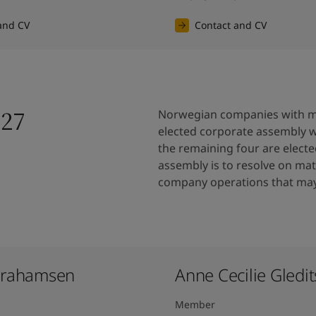
and CV
Contact and CV
027
Norwegian companies with mo
elected corporate assembly 
the remaining four are elect
assembly is to resolve on matt
company operations that may 
brahamsen
Anne Cecilie Gledits
Member