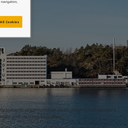
e navigation,
All Cookies
ny towards organisational goals, Jotun's management
sion and strategy objectives.