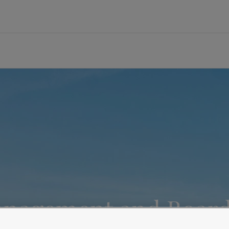
브랜드
공급업체
선박
에너지
건축 및 디자인
인프라
경공업
기술 서비스
ormance Solutions
지속가능한 조달
벌크선 및 화물선
해양 석유 및 가스
미관 건축물
공항
자동차 부품
내화 설계 및 기술 지원
요턴 소개
ng Solutions
정책 및 절차
여객선
육상 석유, 가스 및 석유화학
가구 및 인테리어
토목 인프라
가전제품
도장 기술 자문
lding Solutions
공급업체 문의 정보
공급선
정유
랜드마크 교량
수자원 시설
가구
기술 교육
개요
풍력 발전
항만 및 항구
Batteries
개요
미디어 센터
c
교량
건축물건축물
er
재무 및 연차 보고서
루션 및 브랜드 보기
주거 공간을 위한 페인트
인테리어용 제품 사이트 바로가기
nagement and Board
컬러를 찾고 계신가요?