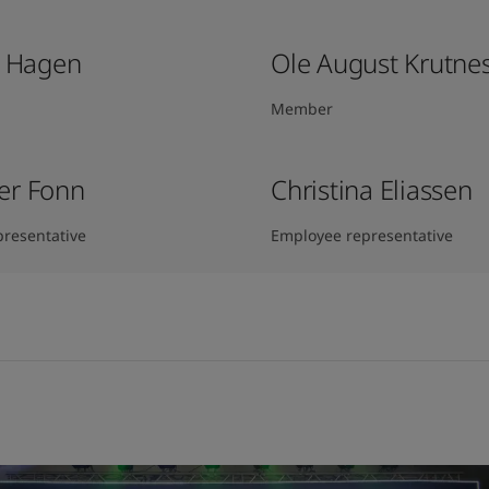
k Hagen​
Ole August Krutne
Member
er Fonn
Christina Eliassen
resentative
Employee representative