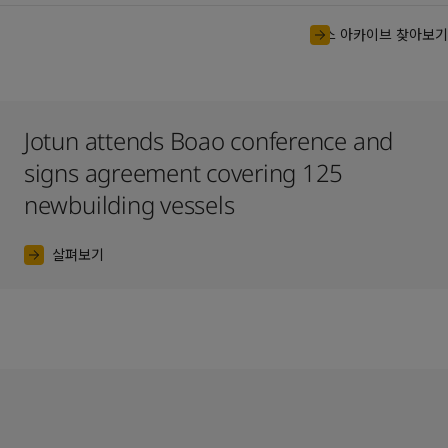
뉴스 아카이브 찾아보기
Jotun attends Boao conference and
signs agreement covering 125
newbuilding vessels
살펴보기