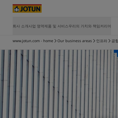
Cyprus
-
English
Czech Republic
-
English
Denmark
-
English
France
-
English
공항
정보
제품
회사 소개
사업 영역
제품 및 서비스
우리의 가치와 책임
커리어
회사 소개
제품
지속가능성
JOTUN에서 커리어의 기회를 찾아보세요
솔루션 및 
Germany
-
English
실내 인테리어
요턴 소개
선박용 제품
환경
Vacancies
Hull Perf
Greece
-
English
사업 소개
에너지용 제품
사회
Opportunities for development
Hull Skati
Italy
-
English
선박
www.jotun.com - home
Our business areas
인프라
공
사업장 안내
건축 및 디자인용 제품
지배구조
Life at Jotun
Green Bui
Netherlands
핵심 가치
인프라용 제품
산업 기여
Career
-
English
Hardtop
연혁
경공업용 제품
에너지
요턴의 지속가능성
Jotamasti
Norway
-
English
사업 전략
제품 전체 보기
Jotachar
Poland
-
English
가치 창출
SteelMast
건축 및 디자인
Spain
-
English
경영진 및 이사회
전체 솔
Sweden
-
English
주주 정보
인프라
Türkiye
-
Turkish
요턴 소개
Türkiye
-
English
경공업
United Kingdom
-
English
Australia
-
English
Cambodia
-
English
China
-
Chinese
가정용 페인트와 
China
-
English