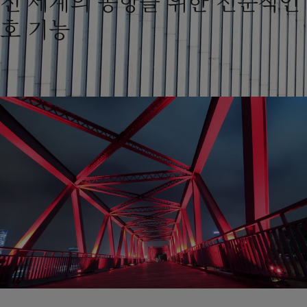
전 세계의 공항을 위한 전문적인
United States
-
English
Global site
-
English
호 기능