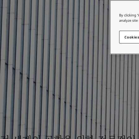
인테리어용 제품 사이트
Indonesia
-
English
Korea
-
한국어
가정용 페인트와 
By clicking 
Korea
-
영어
analyze site
인테리어용 제품 사이트
Malaysia
-
English
Myanmar
-
English
Cookies
Philippines
-
English
Singapore
-
English
Thailand
-
English
Vietnam
-
Vietnamese
Vietnam
-
English
Egypt
-
English
India
-
English
Oman
-
English
Qatar
-
English
Saudi Arabia
-
English
UAE
-
English
Brazil
-
English
Mexico
-
English