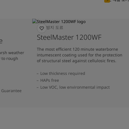
화재 방지 도료
SteelMaster 1200WF
e
The most efficient 120 minute waterborne
harsh weather
intumescent coating used for the protection
y to rough
of structural steel against cellulosic fires.
Low thickness required
HAPs free
Low VOC, low environmental impact
e Guarantee