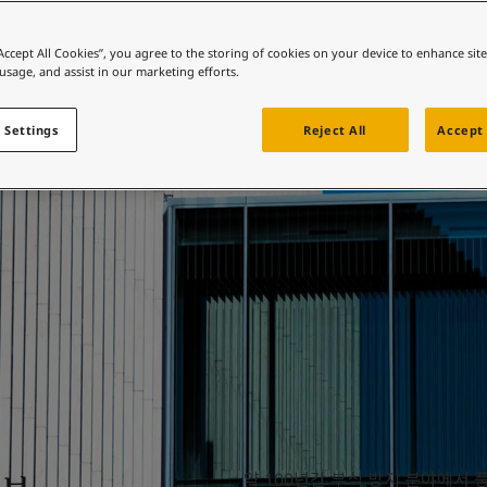
 바로가기
공항
컬러를 찾고 계신가요?
“Accept All Cookies”, you agree to the storing of cookies on your device to enhance sit
 usage, and assist in our marketing efforts.
 바로가기
 Settings
Reject All
Accept 
약 100년간 부식 방지 분야에서 