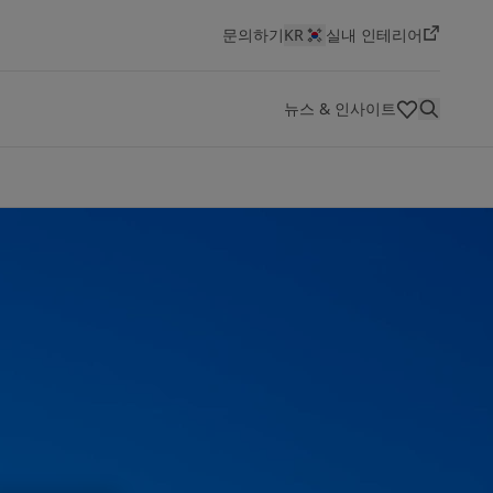
문의하기
KR
실내 인테리어
뉴스 & 인사이트
HSEQ(보건,안전,환경,품질)
색상
혁신 및 기술
대리점
기술 문서
회사 소개
채용 공고 보기
선박용 도료
에너지
건축 및 디자인
인프라
경공업
요턴은 세계적인 페인트 및 도료 제조사로, 최고의 품질과
Jotun은 역동적이고 혁신적인 환경에서 도전적이고 보람
선박 산업 개요
에너지 개요
건축 및 디자인 개요
인프라 개요
경공업개요
Jotun Insider
지속적인 혁신, 창의성을 바탕으로 성장해 왔습니다. 지난
있는 커리어를 원하는 분들에게 최고의 직장입니다. 새로
100년 동안 우리는 상징적인 건축물부터 아름다운 주거 공
운 기회를 탐색하고 당신만의 임팩트를 만들어보세요
간에 이르기까지 다양한 자산을 보호해 왔습니다.
채용 공고 보기
자세히 보기