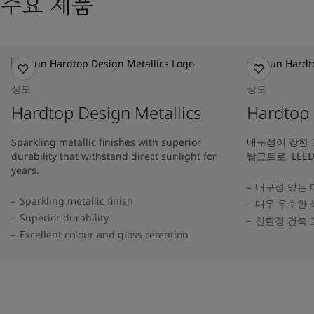
주요 제품
상도
상도
Hardtop Design Metallics
Hardtop
Sparkling metallic finishes with superior
내구성이 강한 
durability that withstand direct sunlight for
탑코트로, LEE
years.
내구성 있는 
Sparkling metallic finish
매우 우수한 
Superior durability
친환경 건축 
Excellent colour and gloss retention