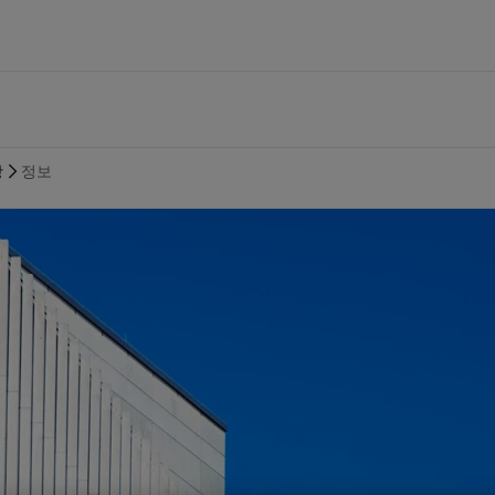
브랜드
공급업체
선박
에너지
건축 및 디자인
인프라
경공업
기술 서비스
ormance Solutions
지속가능한 조달
벌크선 및 화물선
해양 석유 및 가스
미관 건축물
공항
자동차 부품
내화 설계 및 기술 지원
요턴 소개
ng Solutions
정책 및 절차
여객선
육상 석유, 가스 및 석유화학
가구 및 인테리어
토목 인프라
가전제품
도장 기술 자문
항
정보
lding Solutions
공급업체 문의 정보
공급선
정유
랜드마크 교량
수자원 시설
가구
기술 교육
개요
풍력 발전
항만 및 항구
Batteries
개요
미디어 센터
c
교량
건축물건축물
er
재무 및 연차 보고서
루션 및 브랜드 보기
주거 공간을 위한 페인트
인테리어용 제품 사이트 바로가기
컬러를 찾고 계신가요?