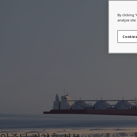
인테리어용 제품 사이트
Indonesia
-
English
Korea
-
한국어
가정용 페인트와 
By clicking 
Korea
-
영어
analyze site
인테리어용 제품 사이트
Malaysia
-
English
Myanmar
-
English
Cookies
Philippines
-
English
Singapore
-
English
Thailand
-
English
Vietnam
-
Vietnamese
Vietnam
-
English
Egypt
-
English
India
-
English
Oman
-
English
Qatar
-
English
Saudi Arabia
-
English
UAE
-
English
Brazil
-
English
Mexico
-
English