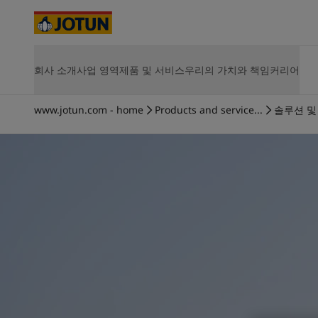
Cyprus
-
English
Czech Republic
-
English
Denmark
-
English
France
-
English
Jotachar
브랜드 정보
Products
자료
Jotachar JF750 
회사 소개
사업 영역
제품 및 서비스
우리의 가치와 책임
커리어
회사 소개
제품
지속가능성
JOTUN에서 커리어의 기회를 찾아보세요
솔루션 및 
Germany
-
English
실내 인테리어
요턴 소개
선박용 제품
환경
Vacancies
Hull Perf
Greece
-
English
사업 소개
에너지용 제품
사회
Opportunities for development
Hull Skati
Italy
-
English
선박
www.jotun.com - home
Products and service...
솔루션 및
사업장 안내
건축 및 디자인용 제품
지배구조
Life at Jotun
Green Bui
Netherlands
핵심 가치
인프라용 제품
산업 기여
Career
-
English
Hardtop
연혁
경공업용 제품
에너지
요턴의 지속가능성
Jotamasti
Norway
-
English
사업 전략
제품 전체 보기
Jotachar
Poland
-
English
가치 창출
SteelMast
건축 및 디자인
Spain
-
English
경영진 및 이사회
전체 솔
Sweden
-
English
주주 정보
인프라
Türkiye
-
Turkish
요턴 소개
Türkiye
-
English
경공업
United Kingdom
-
English
Australia
-
English
Cambodia
-
English
China
-
Chinese
가정용 페인트와 
China
-
English