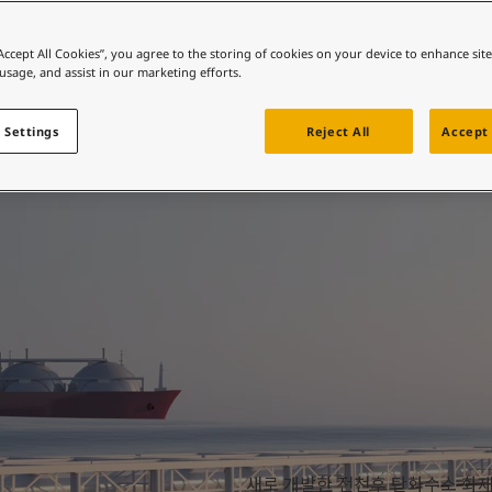
 바로가기
컬러를 찾고 계신가요?
“Accept All Cookies”, you agree to the storing of cookies on your device to enhance sit
Jotachar
 usage, and assist in our marketing efforts.
 바로가기
 Settings
Reject All
Accept 
새로 개발한 전천후 탄화수소 화재 방지