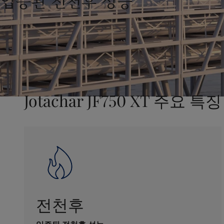
입증된 전천후 성능
United States
-
English
Global site
-
English
Jotachar JF750 XT 주요 특징
전천후