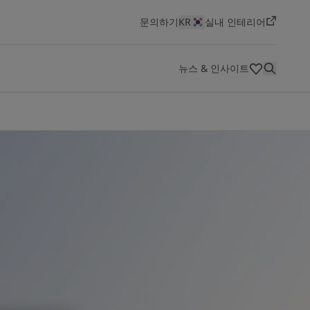
문의하기
KR
실내 인테리어
뉴스 & 인사이트
HSEQ(보건,안전,환경,품질)
색상
혁신 및 기술
대리점
기술 문서
회사 소개
채용 공고 보기
선박용 도료
에너지
건축 및 디자인
인프라
경공업
요턴은 세계적인 페인트 및 도료 제조사로, 최고의 품질과
Jotun은 역동적이고 혁신적인 환경에서 도전적이고 보람
선박 산업 개요
에너지 개요
건축 및 디자인 개요
인프라 개요
경공업개요
Jotun Insider
지속적인 혁신, 창의성을 바탕으로 성장해 왔습니다. 지난
있는 커리어를 원하는 분들에게 최고의 직장입니다. 새로
100년 동안 우리는 상징적인 건축물부터 아름다운 주거 공
운 기회를 탐색하고 당신만의 임팩트를 만들어보세요
간에 이르기까지 다양한 자산을 보호해 왔습니다.
채용 공고 보기
자세히 보기