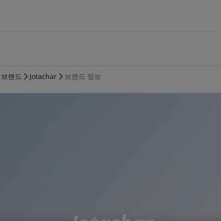
XT
브랜드
공급업체
선박
에너지
건축 및 디자인
인프라
경공업
기술 서비스
ormance Solutions
지속가능한 조달
벌크선 및 화물선
해양 석유 및 가스
미관 건축물
공항
자동차 부품
내화 설계 및 기술 지원
요턴 소개
ng Solutions
정책 및 절차
여객선
육상 석유, 가스 및 석유화학
가구 및 인테리어
토목 인프라
가전제품
도장 기술 자문
 브랜드
Jotachar
브랜드 정보
lding Solutions
공급업체 문의 정보
공급선
정유
랜드마크 교량
수자원 시설
가구
기술 교육
개요
풍력 발전
항만 및 항구
Batteries
개요
미디어 센터
c
교량
건축물건축물
er
재무 및 연차 보고서
루션 및 브랜드 보기
주거 공간을 위한 페인트
인테리어용 제품 사이트 바로가기
컬러를 찾고 계신가요?