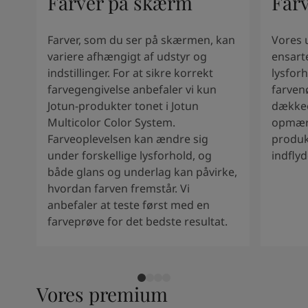
Farver på skærm
Far
Kenya
-
English
Kuwait
-
Arabic
Lebanon
-
English
Farver, som du ser på skærmen, kan
Vores 
Libya
-
English
variere afhængigt af udstyr og
ensart
Madagascar
-
English
indstillinger. For at sikre korrekt
lysforh
Mauritius
-
English
farvegengivelse anbefaler vi kun
farven
Morocco
-
Arabic
Jotun-produkter tonet i Jotun
dækkee
Morocco
-
French
Multicolor Color System.
opmærk
Mozambique
-
English
Farveoplevelsen kan ændre sig
produk
Namibia
-
English
under forskellige lysforhold, og
indfly
Nigeria
-
English
både glans og underlag kan påvirke,
Oman
-
Arabic
hvordan farven fremstår. Vi
Oman
-
English
anbefaler at teste først med en
Pakistan
-
English
farveprøve for det bedste resultat.
Qatar
-
Arabic
Qatar
-
English
Saudi
-
Arabic
Saudi
-
English
Vores premium
Senegal
-
English