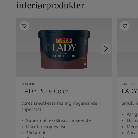
interiørprodukter
South Africa
-
English
Sri Lanka
-
English
Sudan
-
Arabic
Syria
-
Arabic
Tanzania
-
English
Tunisia
-
English
Zambia
-
English
Zimbabwe
-
English
UAE
-
Arabic
UAE
-
English
MALING
MALING
LADY Pure Color
LADY
Vores smukkeste maling nogensinde -
Smuk, m
supermat.
Varig
Supermat, eksklusivt udseende
Ekstr
Unik farveoplevelse
Mege
Slidstærk
Garan