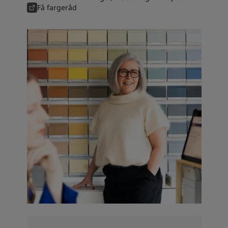
våre fargeeksperter, få fargeråd og tips til
Få fargeråd
valg av maling.