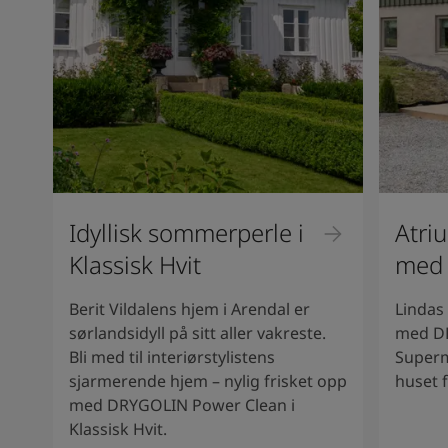
Idyllisk sommerperle i
Atri
Klassisk Hvit
med
Berit Vildalens hjem i Arendal er
Lindas
sørlandsidyll på sitt aller vakreste.
med D
Bli med til interiørstylistens
Superm
sjarmerende hjem – nylig frisket opp
huset f
med DRYGOLIN Power Clean i
Klassisk Hvit.