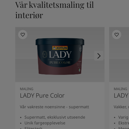
Vår kvalitetsmaling til
interiør
MALING
MALING
LADY Pure Color
LADY
Vår vakreste noensinne - supermatt
Vakker,
Supermatt, eksklusivt utseende
Varig
Unik fargeopplevelse
Ekstr
Slitesterk
Meget