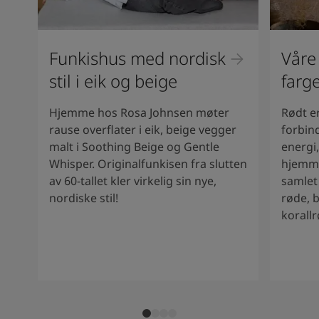
Funkishus med nordisk
Våre
stil i eik og beige
farg
Hjemme hos Rosa Johnsen møter
Rødt er
rause overflater i eik, beige vegger
forbind
malt i Soothing Beige og Gentle
energi,
Whisper. Originalfunkisen fra slutten
hjemmet
av 60-tallet kler virkelig sin nye,
samlet 
nordiske stil!
røde, 
korall