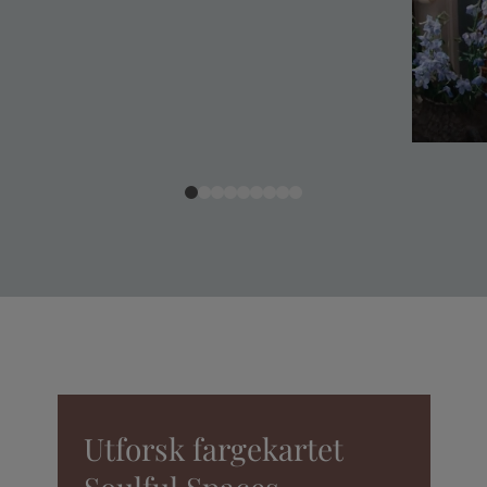
Utforsk fargekartet