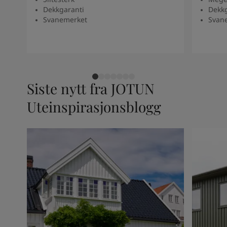
Dekkgaranti
Dekkg
Svanemerket
Svan
Siste nytt fra JOTUN
Uteinspirasjonsblogg