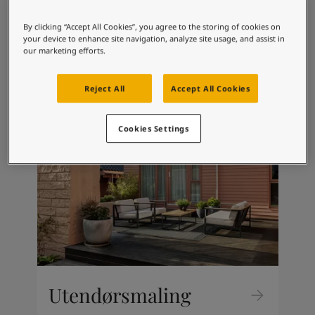
South Africa
-
English
Interiørmaling
Sri Lanka
-
English
By clicking “Accept All Cookies”, you agree to the storing of cookies on
your device to enhance site navigation, analyze site usage, and assist in
Sudan
-
Arabic
Skal du male innendørs? Finn riktig
our marketing efforts.
Syria
-
Arabic
produkt til ditt prosjekt!
Tanzania
-
English
Reject All
Accept All Cookies
Tunisia
-
English
Zambia
-
English
Zimbabwe
-
English
Cookies Settings
UAE
-
Arabic
UAE
-
English
Utendørsmaling