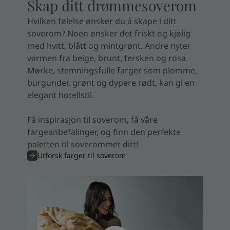
Skap ditt drømmesoverom
Hvilken følelse ønsker du å skape i ditt
soverom? Noen ønsker det friskt og kjølig
med hvitt, blått og mintgrønt. Andre nyter
varmen fra beige, brunt, fersken og rosa.
Mørke, stemningsfulle farger som plomme,
burgunder, grønt og dypere rødt, kan gi en
elegant hotellstil.
Få inspirasjon til soverom, få våre
fargeanbefalinger, og finn den perfekte
paletten til soverommet ditt!
Utforsk farger til soverom
La deg inspirere!
Drøm deg bort i vakre soverom og få idéer
som hjelper deg å skape et rom med
karakter og personlig atmosfære.