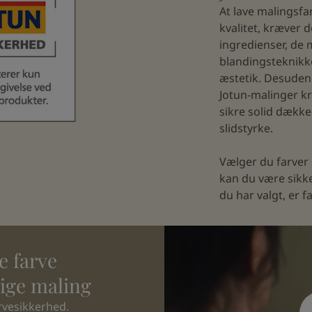
At lave malingsfa
kvalitet, kræver 
ingredienser, de
blandingsteknikk
æstetik. Desuden
Jotun-malinger kr
sikre solid dækk
slidstyrke.
Vælger du farver 
kan du være sikke
du har valgt, er f
e farve
ige maling
rvesikkerhed.