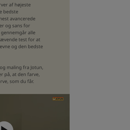
rver af højeste
de bedste
 mest avancerede
er og sans for
 gennemgår alle
ævende test for at
eevne og den bedste
og maling fra Jotun,
r på, at den farve,
arve, som du får.