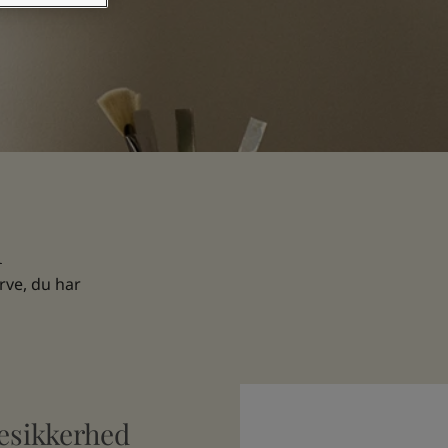
d
rve, du har
esikkerhed