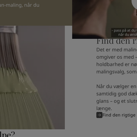
un-maling, når du
Find den r
Det er med malin
omgiver os med –
holdbarhed er nø
malingsvalg, som
Når du vælger en 
samtidig god dæk
glans – og et slut
længe.
Find den rigtige
lpe?