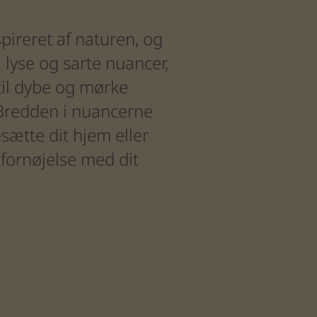
spireret
af
naturen,
og
a
lyse
og
sarte
nuancer,
til
dybe
og
mørke
Bredden
i
nuancerne
esætte
dit
hjem
eller
fornøjelse
med
dit