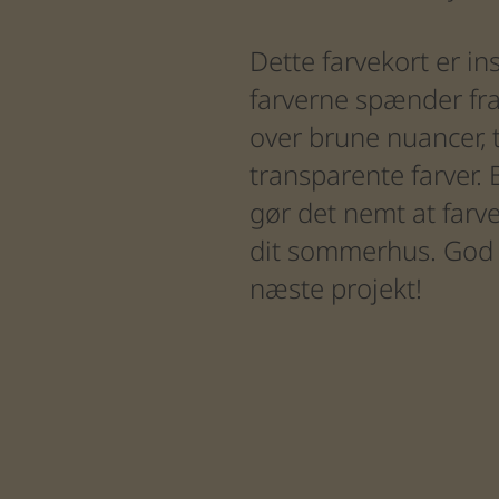
Dette
farvekort
er
in
farverne
spænder
fr
over
brune
nuancer,
transparente
farver.
gør
det
nemt
at
farv
dit
sommerhus.
God
næste
projekt!