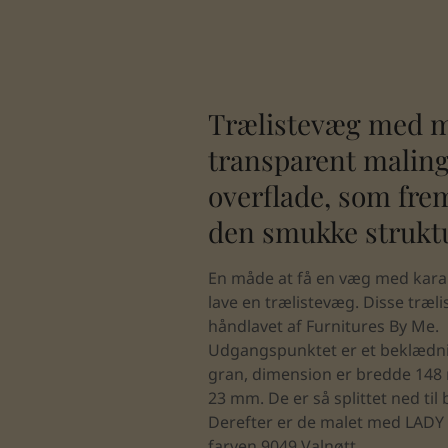
Trælistevæg med 
transparent maling
overflade, som fr
den smukke struktu
En måde at få en væg med karak
lave en trælistevæg. Disse træli
håndlavet af Furnitures By Me.
Udgangspunktet er et beklædn
gran, dimension er bredde 148
23 mm. De er så splittet ned ti
Derefter er de malet med LADY 
farven 9049 Valnøtt.