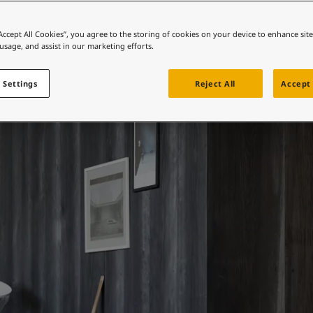
Blog! Vi er glade for, at du er
interesseret i farver og indretning
“Accept All Cookies”, you agree to the storing of cookies on your device to enhance sit
– det er vi også. Her deler vi vores
 usage, and assist in our marketing efforts.
eksperttips, de seneste nyheder og
trends inden for farver og maling
til indretning. Lad dig inspirere af
 Settings
Reject All
Accept 
spændende menneskers unikke
hjem, og se, hvordan de har brugt
farver til at skabe stemning og
udtrykke deres personlige stil.