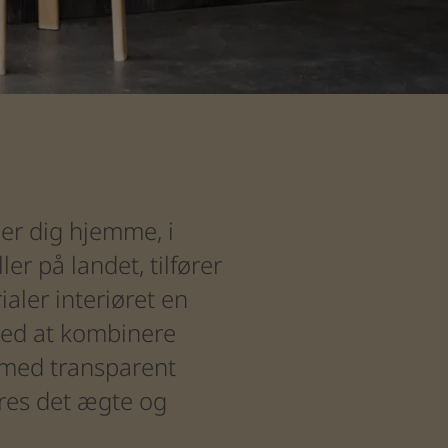
mme, i sommerhus, i byen eller på landet, tilfører nature
der
dig
hjemme,
i
ller
på
landet,
tilfører
 af naturen, og farverne spænder fra lyse og sarte nuancer,
ialer
interiøret
en
ed
at
kombinere
med
transparent
res
det
ægte
og