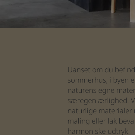
Uanset om du befinder dig hje
Uanset
om
du
befin
sommerhus,
i
byen
e
Dette farvekort er inspireret
naturens
egne
mater
særegen
ærlighed.
V
naturlige
materialer
maling
eller
lak
beva
harmoniske
udtryk.