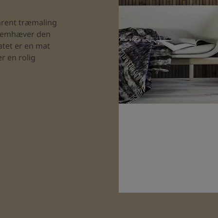
arent træmaling
 fremhæver den
atet er en mat
r en rolig