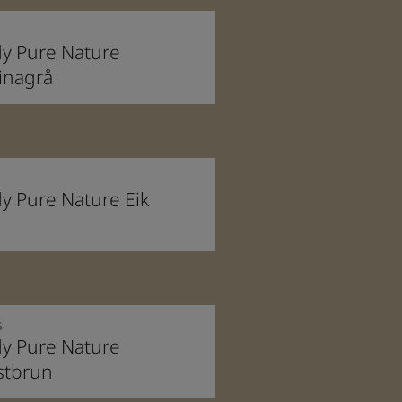
y Pure Nature
inagrå
y Pure Nature Eik
5
y Pure Nature
stbrun