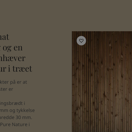
mat
Living Room Inspiration
 og en
emhæver
r i træet
ter på er at
ster er
ingsbrædt i
 mm og tykkelse
l bredde 30 mm.
Pure Nature i