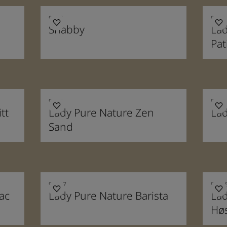
9097
9099
Shabby
Lad
Pat
9038
9040
tt
Lady Pure Nature Zen
Lad
Sand
90017
9001
ac
Lady Pure Nature Barista
Lad
Hø