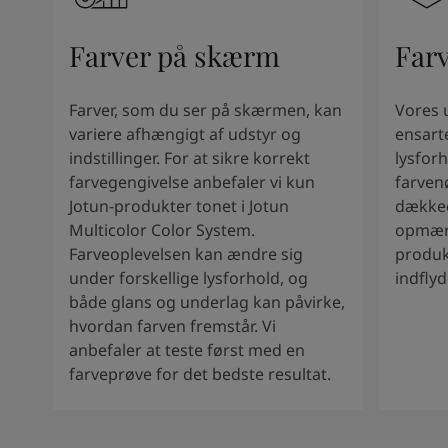
South Africa
-
English
Sri Lanka
-
English
Farver på skærm
Far
Sudan
-
Arabic
Syria
-
Arabic
Tanzania
-
English
Farver, som du ser på skærmen, kan
Vores 
Tunisia
-
English
variere afhængigt af udstyr og
ensart
Zambia
-
English
indstillinger. For at sikre korrekt
lysforh
Zimbabwe
-
English
farvegengivelse anbefaler vi kun
farven
UAE
-
Arabic
Jotun-produkter tonet i Jotun
dækkee
UAE
-
English
Multicolor Color System.
opmærk
Farveoplevelsen kan ændre sig
produk
under forskellige lysforhold, og
indfly
både glans og underlag kan påvirke,
hvordan farven fremstår. Vi
anbefaler at teste først med en
farveprøve for det bedste resultat.