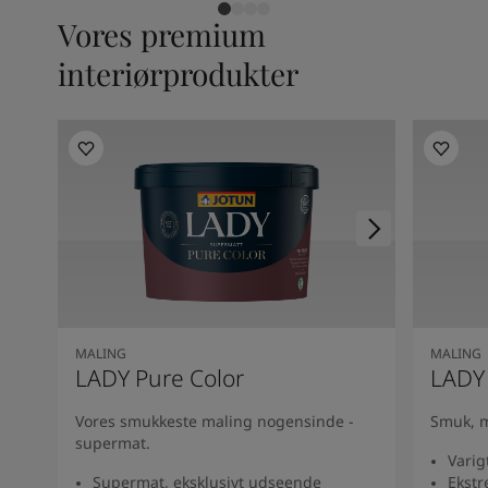
Vores premium
interiørprodukter
MALING
MALING
LADY Pure Color
LADY
Vores smukkeste maling nogensinde -
Smuk, m
supermat.
Varig
Supermat, eksklusivt udseende
Ekstr