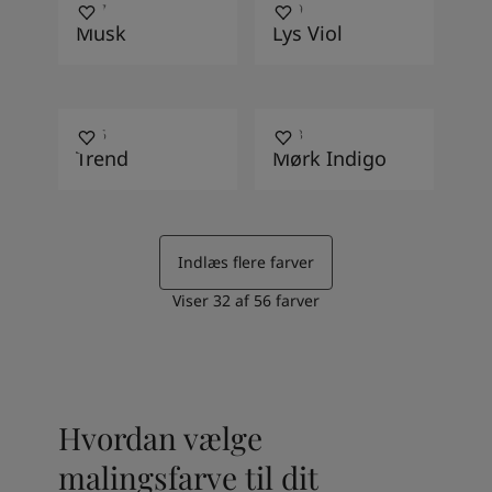
4447
4099
Musk
Lys Viol
4136
4623
Trend
Mørk Indigo
Indlæs flere farver
Viser
32
af
56
farver
Hvordan vælge
malingsfarve til dit