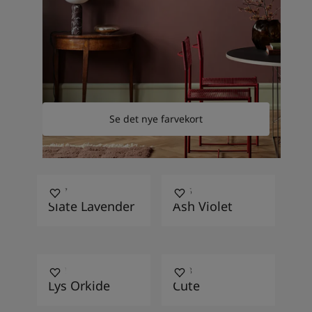
Se det nye farvekort
3377
3445
Slate Lavender
Ash Violet
3201
3438
Lys Orkide
Cute