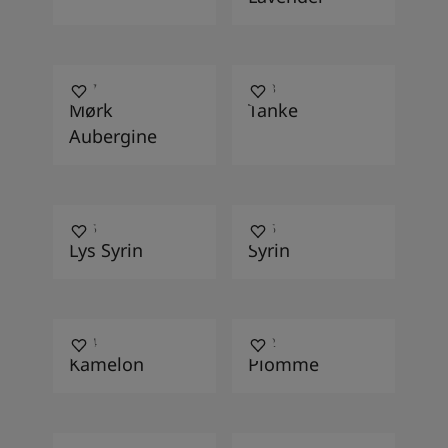
3207
3323
Mørk
Tanke
Aubergine
4415
4496
Lys Syrin
Syrin
4424
4622
Kamelon
Plomme