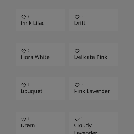
3446
3325
Pink Lilac
Drift
3208
3311
Flora White
Delicate Pink
3444
3439
Bouquet
Pink Lavender
3154
3441
Drøm
Cloudy
Lavender