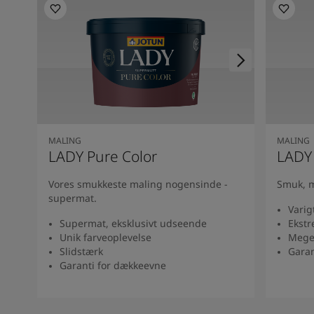
South Africa
-
English
Sri Lanka
-
English
Sudan
-
Arabic
Syria
-
Arabic
Tanzania
-
English
Tunisia
-
English
Zambia
-
English
Zimbabwe
-
English
UAE
-
Arabic
MALING
MALING
LADY Pure Color
LADY
UAE
-
English
Vores smukkeste maling nogensinde -
Smuk, m
supermat.
Varig
Supermat, eksklusivt udseende
Ekstr
Unik farveoplevelse
Mege
Slidstærk
Garan
Garanti for dækkeevne