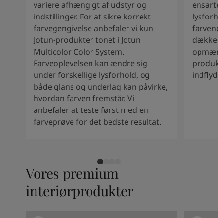
Kenya
-
English
variere afhængigt af udstyr og
ensart
Kuwait
-
Arabic
indstillinger. For at sikre korrekt
lysforh
Lebanon
-
English
farvegengivelse anbefaler vi kun
farven
Libya
-
English
Jotun-produkter tonet i Jotun
dækkee
Madagascar
-
English
Multicolor Color System.
opmærk
Mauritius
-
English
Farveoplevelsen kan ændre sig
produk
Morocco
-
Arabic
under forskellige lysforhold, og
indfly
Morocco
-
French
både glans og underlag kan påvirke,
Mozambique
-
English
hvordan farven fremstår. Vi
Namibia
-
English
anbefaler at teste først med en
Nigeria
-
English
farveprøve for det bedste resultat.
Oman
-
Arabic
Oman
-
English
Pakistan
-
English
Qatar
-
Arabic
Vores premium
Qatar
-
English
interiørprodukter
Saudi
-
Arabic
Saudi
-
English
Senegal
-
English