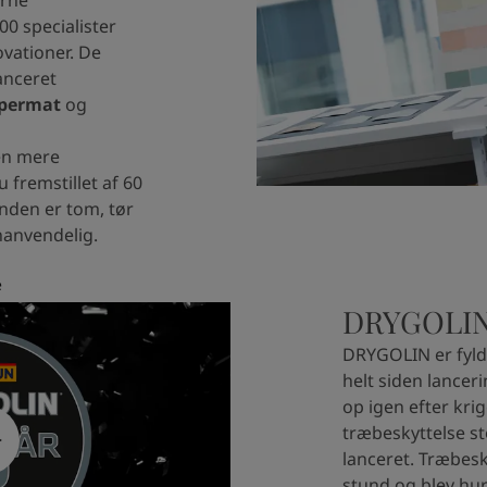
0 specialister
vationer. De
anceret
upermat
og
en mere
 fremstillet af 60
nden er tom, tør
nanvendelig.
e
DRYGOLIN 
DRYGOLIN er fyldt
helt siden lancer
op igen efter kri
træbeskyttelse st
lanceret. Træbesk
stund og blev hu