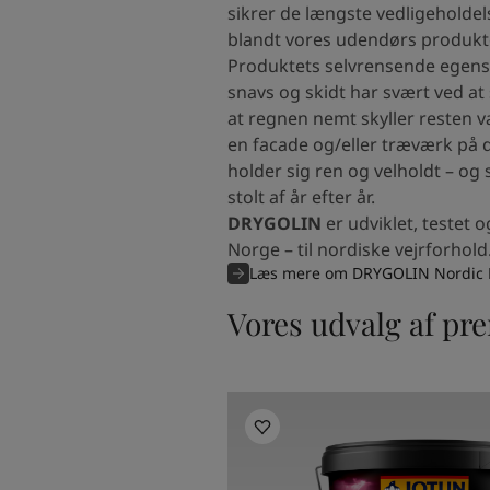
South Africa
-
English
sikrer de længste vedligeholdel
Sri Lanka
-
English
blandt vores udendørs produkte
Sudan
-
Arabic
Produktets selvrensende egensk
Syria
-
Arabic
snavs og skidt har svært ved at 
Tanzania
-
English
at regnen nemt skyller resten v
Tunisia
-
English
en facade og/eller træværk på d
Zambia
-
English
holder sig ren og velholdt – o
Zimbabwe
-
English
stolt af år efter år.
UAE
-
Arabic
DRYGOLIN
er udviklet, testet 
UAE
-
English
Norge – til nordiske vejrforhold
Læs mere om DRYGOLIN Nordic 
Vores udvalg af pr