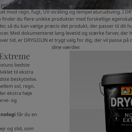
produkter til træbeskyttelse. Produkterne er udviklet til at
et mod regn, fugt, UV-stråling og temperaturudsving. I D
n finder du flere unikke produkter med forskellige egenska
er, så du kan vælge præcis det produkt, der passer til dit h
cer. Med dokumenteret lang levetid og stærke farver, der h
er tid, er DRYGOLIN et trygt valg for dig, der vil passe på 
dine værdier.
Extreme
Jotuns bedste
iklet til ekstra
dste beskyttelse.
mellem sol, regn,
der ekstra høje
arve- og
knologi
får du en
jr og slid, som