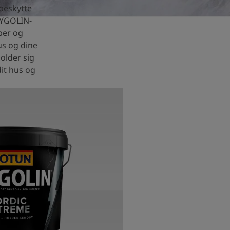
 beskytte
RYGOLIN-
ber og
us og dine
older sig
dit hus og