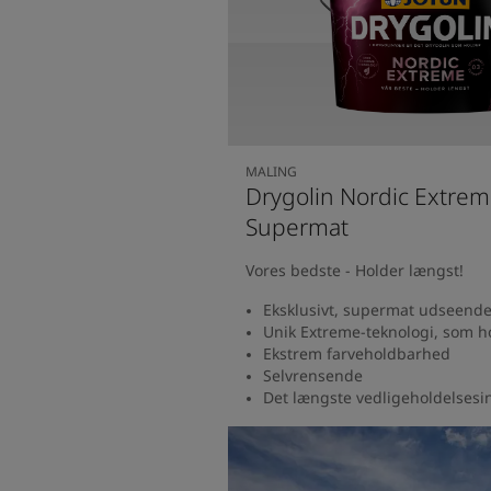
MALING
Drygolin Nordic Extre
Supermat
Vores bedste - Holder længst!
Eksklusivt, supermat udseend
Unik Extreme-teknologi, som h
Ekstrem farveholdbarhed
Selvrensende
Det længste vedligeholdelsesin
Se produkt