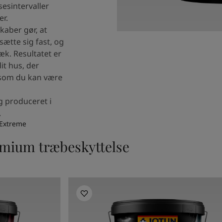
sesintervaller
r.
aber gør, at
sætte sig fast, og
æk. Resultatet er
it hus, der
g som du kan være
og produceret i
.
Extreme
emium træbeskyttelse