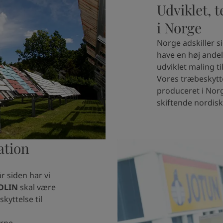
Udviklet, 
i Norge
Norge adskiller s
have en høj andel
udviklet maling t
Vores træbeskytte
produceret i Norg
skiftende nordisk
ation
r siden har vi
OLIN
skal være
kyttelse til
erne