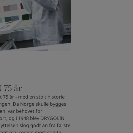
75 år
 75 år - med en stolt historie
ingen. Da Norge skulle bygges
gen, var behovet for
ort, og i 1948 blev DRYGOLIN
yttelsen slog godt an fra første
rtigt markedets mest solgte