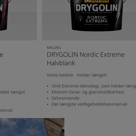
MALING
me
DRYGOLIN Nordic Extreme
Halvblank
Vores bedste - holder længst!
e
Unik Extreme-teknologi, som holder læng
older længst
Ekstrem farve- og glansholdbarhed
Selvrensende
Det længste vedligeholdelsesinterval
terval
Se produkt