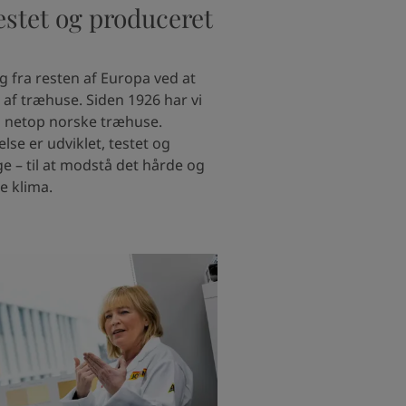
testet og produceret
ig fra resten af Europa ved at
 af træhuse. Siden 1926 har vi
il netop norske træhuse.
lse er udviklet, testet og
e – til at modstå det hårde og
e klima.