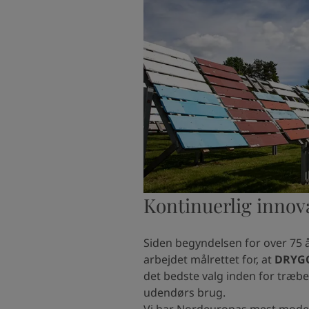
Kontinuerlig innov
Siden begyndelsen for over 75 å
arbejdet målrettet for, at
DRYG
det bedste valg inden for træbes
udendørs brug.
Vi har Nordeuropas mest mod