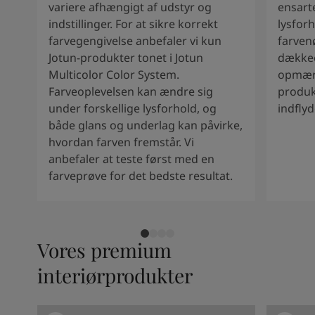
Kenya
-
English
variere afhængigt af udstyr og
ensart
Kuwait
-
Arabic
indstillinger. For at sikre korrekt
lysforh
Lebanon
-
English
farvegengivelse anbefaler vi kun
farven
Libya
-
English
Jotun-produkter tonet i Jotun
dækkee
Madagascar
-
English
Multicolor Color System.
opmærk
Mauritius
-
English
Farveoplevelsen kan ændre sig
produk
Morocco
-
Arabic
under forskellige lysforhold, og
indfly
Morocco
-
French
både glans og underlag kan påvirke,
Mozambique
-
English
hvordan farven fremstår. Vi
Namibia
-
English
anbefaler at teste først med en
Nigeria
-
English
farveprøve for det bedste resultat.
Oman
-
Arabic
Oman
-
English
Pakistan
-
English
Qatar
-
Arabic
Vores premium
Qatar
-
English
interiørprodukter
Saudi
-
Arabic
Saudi
-
English
Senegal
-
English