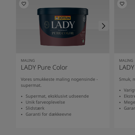
South Africa
-
English
Sri Lanka
-
English
Sudan
-
Arabic
Syria
-
Arabic
Tanzania
-
English
Tunisia
-
English
Zambia
-
English
Zimbabwe
-
English
UAE
-
Arabic
MALING
MALING
LADY Pure Color
LADY
UAE
-
English
Vores smukkeste maling nogensinde -
Smuk, m
supermat.
Varig
Supermat, eksklusivt udseende
Ekstr
Unik farveoplevelse
Mege
Slidstærk
Garan
Garanti for dækkeevne