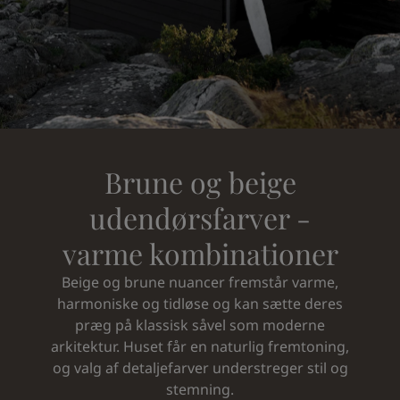
Middle East
-
Arabic
Find forhandler
Middle East
-
English
Algeria
-
Arabic
Kontakt os
Algeria
-
French
Angola
-
English
Bahrain
-
Arabic
Global website
Bangladesh
-
English
Botswana
-
English
Brune og beige
Congo
-
English
SPROG
udendørsfarver -
Congo,the democratic republic of
-
English
Danish
Egypt
-
Arabic
varme kombinationer
Egypt
-
English
Ethiopia
-
English
Beige og brune nuancer fremstår varme,
Ghana
-
English
harmoniske og tidløse og kan sætte deres
India
-
English
præg på klassisk såvel som moderne
Iran
-
English
arkitektur. Huset får en naturlig fremtoning,
Iraq
-
Arabic
og valg af detaljefarver understreger stil og
Jordan
-
Arabic
stemning.