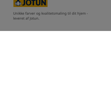
Unikke farver og kvalitetsmaling til dit hjem -
leveret af Jotun.
Kontakt os
Salgsbetingelser
Karriere
Bæredygtighed i Jotun
Tilgængelighedserklæring
Anti-corruption policy
Cookie policy
Cookie indstillinger
2026
©
Kopibeskyttet | Alle rettigheder forbeholdes