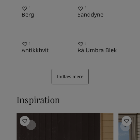
2271
1859
Berg
Sanddyne
0343
1486
Antikkhvit
Rå Umbra Blek
Indlæs mere
Inspiration
Udendørs inspiration
Udendørs