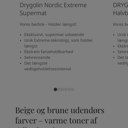
Drygolin Nordic Extreme
DRYG
Supermat
Halvb
Vores bedste - Holder længst!
Vores b
Eksklusivt, supermat udseende
Unik 
Unik Extreme-teknologi, som holder
læng
længst
Ekstr
Ekstrem farveholdbarhed
Selv
Selvrensende
Det l
Det længste
vedli
vedligeholdelsesinterval
Beige og brune udendørs
farver – varme toner af