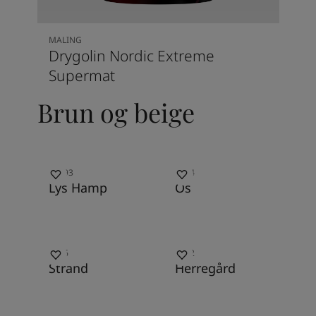
MALING
Drygolin Nordic Extreme
Supermat
Brun og beige
10293
1394
Lys Hamp
Os
1816
0092
Strand
Herregård