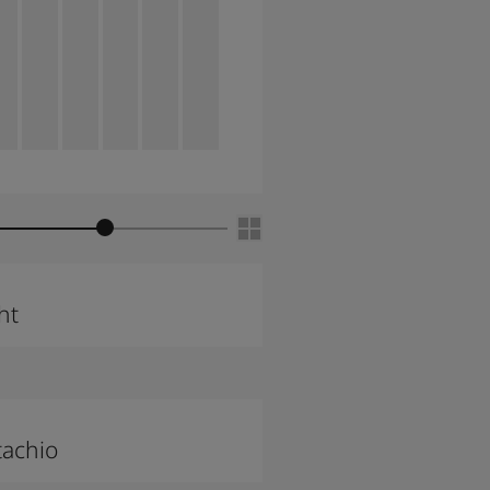
lider
ht
tachio