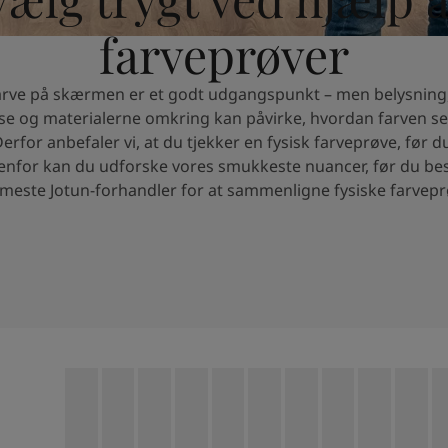
farveprøver
farve på skærmen er et godt udgangspunkt – men belysnin
lse og materialerne omkring kan påvirke, hvordan farven se
rfor anbefaler vi, at du tjekker en fysisk farveprøve, før d
enfor kan du udforske vores smukkeste nuancer, før du be
este Jotun-forhandler for at sammenligne fysiske farvepr