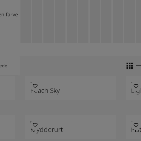
en farve
Grid S
lede
1117
1349
Peach Sky
Lig
8222
7386
Krydderurt
Pis