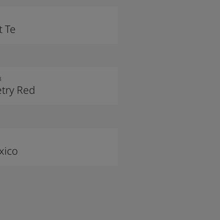
t Te
8
try Red
xico