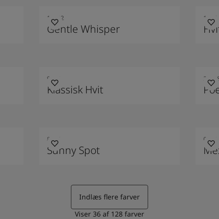
12182
1876
Gentle Whisper
Hvi
9918
2020
Klassisk Hvit
Poe
8054
0288
Sunny Spot
Me
Indlæs flere farver
Viser
36
af
128
farver