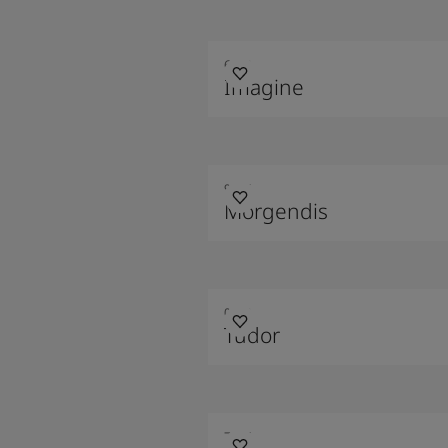
6383
Imagine
9915
Morgendis
0552
Tudor
7236