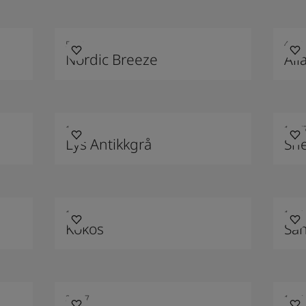
5452
4468
Nordic Breeze
All
1391
1207
Lys Antikkgrå
She
1931
1875
Kokos
Sa
20217
1177