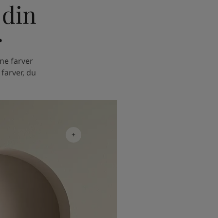
 din
r
ne farver
farver, du