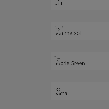
Chi
10235
Sommersol
7685
Subtle Green
4223
Sama