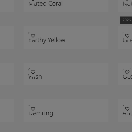
Muted Coral
Nob
2026
8583
8493
Earthy Yellow
Gr
6384
4894
Wish
Oce
1269
1973
Demring
Ant