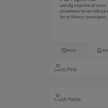
South Africa
-
English
Lad dig inspirere af vores
Sri Lanka
-
English
smukkeste farver! Klik på 
Sudan
-
Arabic
for at filtrere i oversigten.
Syria
-
Arabic
Tanzania
-
English
Tunisia
-
English
Zambia
-
English
Zimbabwe
-
English
UAE
-
Arabic
Farve
Bil
UAE
-
English
2782
Deco Pink
1775
Fresh Pasta