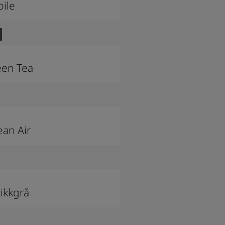
ile
een Tea
an Air
ikkgrå