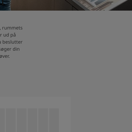
g, rummets
r ud på
u beslutter
søger din
øver.