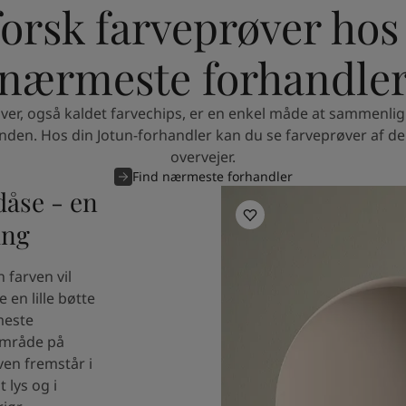
orsk farveprøver hos
nærmeste forhandle
ver, også kaldet farvechips, er en enkel måde at sammenlig
den. Hos din Jotun-forhandler kan du se farveprøver af de 
overvejer.
Find nærmeste forhandler
dåse - en
Inspiration til din stue
ing
 farven vil
en lille bøtte
meste
 område på
en fremstår i
t lys og i