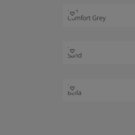
12078
Comfort Grey
1140
Sand
2489
Bella