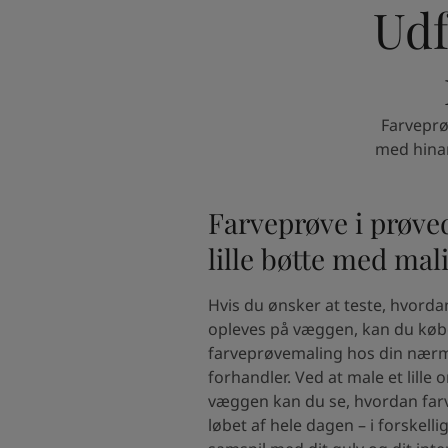
Udf
Farveprø
med hinan
Farveprøve i prøve
lille bøtte med mal
Hvis du ønsker at teste, hvordan
opleves på væggen, kan du købe 
farveprøvemaling hos din nær
forhandler. Ved at male et lille
væggen kan du se, hvordan farv
løbet af hele dagen – i forskellig