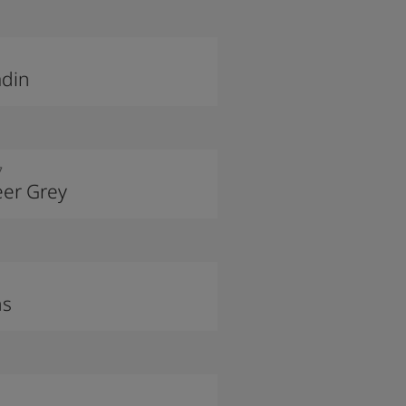
adin
7
er Grey
ns