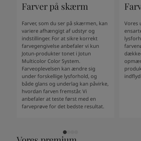
South Africa
-
English
Farver på skærm
Far
Sri Lanka
-
English
Sudan
-
Arabic
Farver, som du ser på skærmen, kan
Vores 
Syria
-
Arabic
variere afhængigt af udstyr og
ensart
Tanzania
-
English
indstillinger. For at sikre korrekt
lysforh
Tunisia
-
English
farvegengivelse anbefaler vi kun
farven
Zambia
-
English
Jotun-produkter tonet i Jotun
dækkee
Zimbabwe
-
English
Multicolor Color System.
opmærk
UAE
-
Arabic
Farveoplevelsen kan ændre sig
produk
UAE
-
English
under forskellige lysforhold, og
indfly
både glans og underlag kan påvirke,
hvordan farven fremstår. Vi
anbefaler at teste først med en
farveprøve for det bedste resultat.
Vores premium