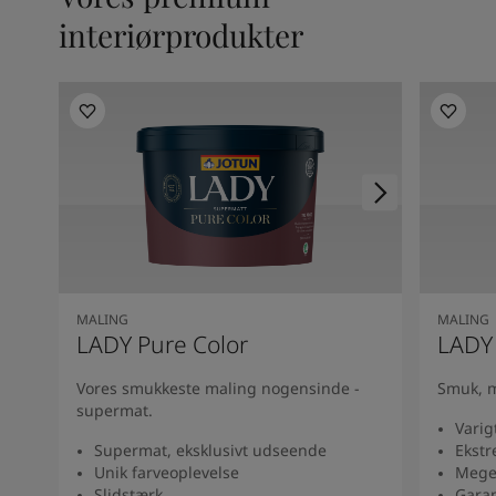
interiørprodukter
MALING
MALING
LADY Pure Color
LADY
Vores smukkeste maling nogensinde -
Smuk, m
supermat.
Varig
Supermat, eksklusivt udseende
Ekstr
Unik farveoplevelse
Mege
Slidstærk
Garan