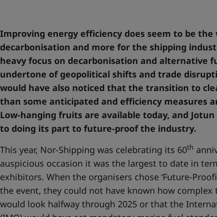
United States
-
English
Global site
-
English
Improving energy efficiency does seem to be the 
decarbonisation and more for the shipping indust
heavy focus on decarbonisation and alternative f
undertone of geopolitical shifts and trade disrup
would have also noticed that the transition to cle
than some anticipated and efficiency measures a
Low-hanging fruits are available today, and Jotun
to doing its part to future-proof the industry.
th
This year, Nor-Shipping was celebrating its 60
anniv
auspicious occasion it was the largest to date in te
exhibitors. When the organisers chose ‘Future-Proof
the event, they could not have known how complex t
would look halfway through 2025 or that the Interna