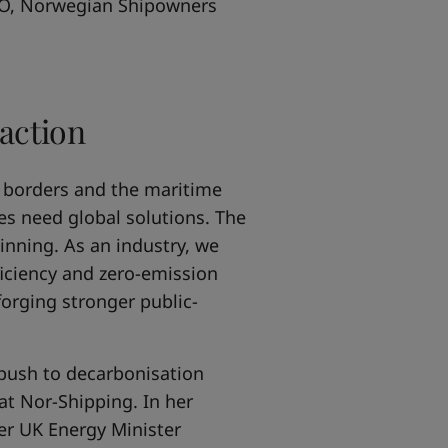
CEO, Norwegian Shipowners
 action
 borders and the maritime
es need global solutions. The
ginning. As an industry, we
ficiency and zero-emission
forging stronger public-
e push to decarbonisation
t Nor-Shipping. In her
mer UK Energy Minister