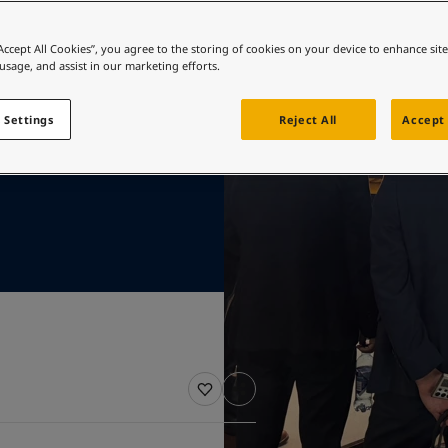
ziyaret edin
e renk mi arıyorsunuz?
“Accept All Cookies”, you agree to the storing of cookies on your device to enhance sit
 usage, and assist in our marketing efforts.
ziyaret edin
 Settings
Reject All
Accept 