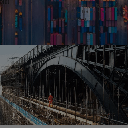
man
korunmasıyla ilgili zorluklar
kimyasal maddelere dirençli a
kaplamalar sunuyoruz.