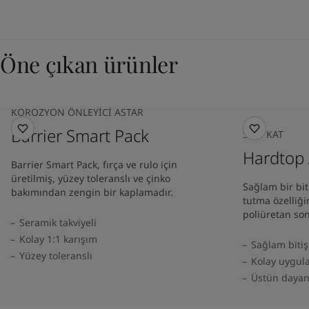
Öne çıkan ürünler
KOROZYON ÖNLEYICI ASTAR
Barrier Smart Pack
SON KAT
Hardtop
Barrier Smart Pack, fırça ve rulo için
üretilmiş, yüzey toleranslı ve çinko
Sağlam bir biti
bakımından zengin bir kaplamadır.
tutma özelliği
poliüretan son
Seramik takviyeli
Kolay 1:1 karışım
Sağlam bitiş
Yüzey toleranslı
Kolay uygu
Üstün dayanı