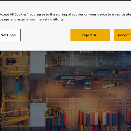
ziyaret edin
Limanlar
e renk mi arıyorsunuz?
“Accept All Cookies”, you agree to the storing of cookies on your device to enhance sit
 usage, and assist in our marketing efforts.
ziyaret edin
 Settings
Reject All
Accept 
Jotun olarak, bir limanın dalg