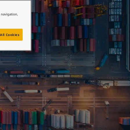
e navigation,
All Cookies
akıran, iskele, ekipman ve depo gibi önemli yapıların