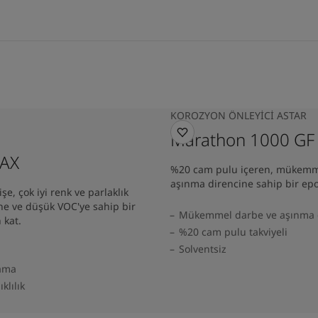
KOROZYON ÖNLEYICI ASTAR
Marathon 1000 GF
 AX
%20 cam pulu içeren, mükemm
aşınma direncine sahip bir epok
şe, çok iyi renk ve parlaklık
ne ve düşük VOC'ye sahip bir
Mükemmel darbe ve aşınma 
 kat.
%20 cam pulu takviyeli
Solventsiz
lama
klılık