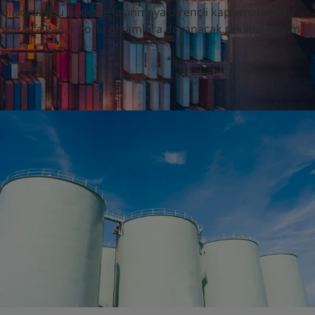
ı anlıyoruz. Bu nedenle, aşınmaya dirençli kaplamalardan
starlara kadar zorlu ortamlara dayanacak şekilde yapılmış