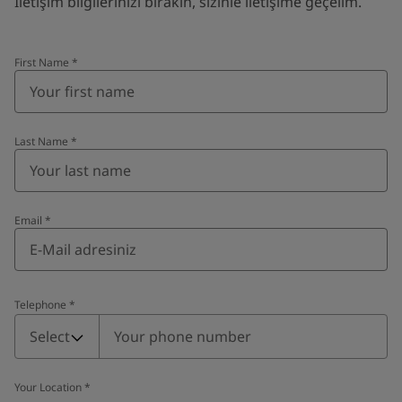
İletişim bilgilerinizi bırakın, sizinle iletişime geçelim.
First Name
*
Last Name
*
Email
*
Telephone
*
Telephone
*
Select
Your Location
*