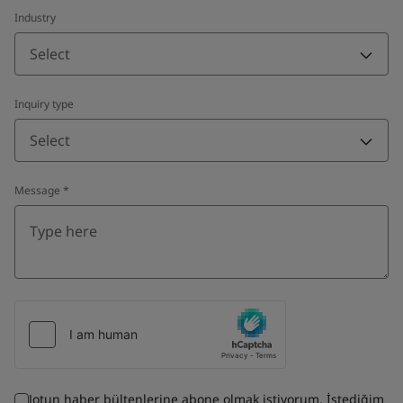
Industry
Select
Inquiry type
Select
Message
*
Jotun haber bültenlerine abone olmak istiyorum. İstediğim