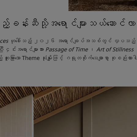
့်ခန်းဆီသို့အရောင်များသယ်ဆောင်
aces
ဟုခေါ်သည့် ၂၀၂၆ အရောင်ချပ်အသစ်တွင် လှပသည့်
ီး ၄င်းအရောင်များအား
Passage of Time
၊
Art of Stillness
န
 ထူးခြားသော Theme သုံးမျိုးဖြင့် ဂရုတစိုက်သေချာစွာ စုစည်းထ
Inspiration