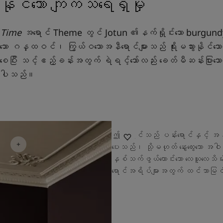
ားနိုင်သော ကျက်သရေရှိမှု
 Time
အရောင် Theme တွင် Jotun ၏နက်ရှိုင်းသော burgundy
ု့သော ဂန္ထဝင်၊ ကြွယ်ဝသောအနီရောင်များသည် ရိုးမသွားနိုင်သေ
ွင်စေပြီး သင့်ဧည့်ခန်းအတွက် ရဲရင့်သော်လည်း ခေတ်မီဆန်းပြားသ
ပေးပါသည်။
ဤအရောင်သည် ပန်းရောင်နှင့် အနီရောင
ပေးသည်၊ သို့မဟုတ် နွေးထွေးသော အဝါနုရ
နှစ်သက်ဖွယ်ကောင်းသော လေယူလေသိမ
ရောင်အရိပ်များအတွက် ထင်သာမြင်သ