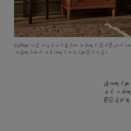
Coffee သည် အလွန်နက်ရှိုင်းသော အနီရောင် ဖြစ်ပြီး ကျက်သရေရှိမှု၊
အညိုရောင်ဖောက် အနီအရောင်အရိပ်များဖြစ်သည်။
ဤအရောင်များသည
နှင့် ပန်းရေ
ပြီးပြည့်စုံ