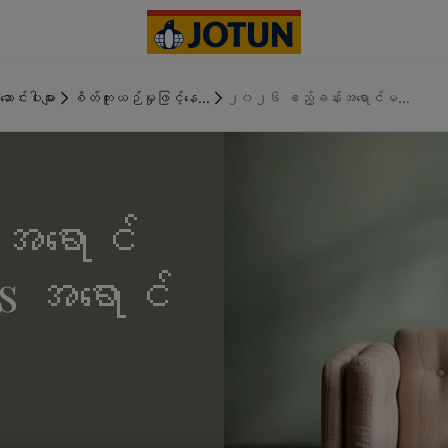
ဆောင်းပါးများ
စိတ်ကူးယဉ်မှုဖြင့်နေ...
၂၀၂၆ ဧည့်ခန်းအရောင်မ...
ရောင်
es အရောင်