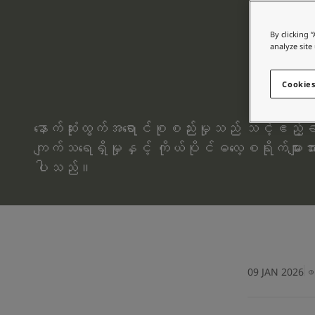
စိတ်ကူးယဉ်မှုဖြင့်နေထိုင်မှု
ဆောင်းပါးများ
By clicking 
သင့်အိမ်အားဆေးဖြင့်အလှဆင်ပါ
analyze site
ကိုယ်စားလှယ်ဆိုင်ကိုရှာရန်
စာရွက်စာတမ်းထုတ်ကုန်
Cookies
နည်းပညာဆိုင်ရာအချက်အလက်များ
Soulful Spaces - Jotun မှ နောက်ဆုံးထွက်ရှိထားသော အရောင်ချပ်အသစ်
နောက်ဆုံးထွက်အရောင်စုစည်းမှုသည် သင့်ဧည့်ခန်းဆ
ကျက်သရေရှိမှုနှင့် ကိုယ်ပိုင်ဓလေ့စရိုက်များအား 
ပါသည်။
09 JAN 2026
ဖတ