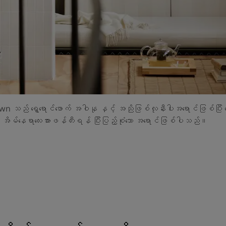
 သည် ရွှေရောင်ဖောက် အဝါနု နှင့် အညိုဖြစ်လုနီးပါးအရောင်ဖြစ်ပြီး နွ
ော အိမ်နေရာလေးအားဖန်တီးရန် ပြီးပြည့်စုံသော အရောင်ဖြစ်ပါသည်။