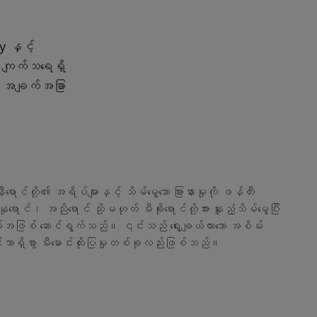
 နှင့်
ာ ကျက်သရေရှိ
ော အချက်အခြာ
်တို့၏ အရိပ်များနှင့် သိမ်မွေ့သော ခြားနားမှုကို ဖန်တီး
ောင်၊ အညိုရောင် သို့မဟုတ် မီးခိုးရောင်တို့အား နူးညံ့သိမ်မွေ့ပြီး
်းအဖြစ် ဆောင်ရွက်သည်။ ၎င်းသည် ရွေးချယ်ထားသော အစိမ်း
ာရှိစွာ မီးမောင်းထိုးပြမှုတစ်ခုလည်းဖြစ်သည်။