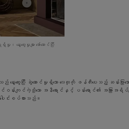
 နွေးထွေးမှုများ ဖော်ဆောင်ပြီး
် နွေးထွေးပြီး ဆွဲဆောင်မှုရှိသော လေထုကို ဖန်တီးပေးသည့် ဆန်းပြား
ာင်ဝန်းကျင်ကဲ့သို့သော အနီရောင်နှင့် ပန်းရောင်၏ အခြားအရိပ်မျ
စွာ ပေါင်းစပ်ထားသည်။