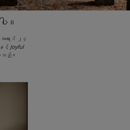
လာပါ။
 အရောင် ၂၄
ှင့်
Joyful
ားပါသည်။