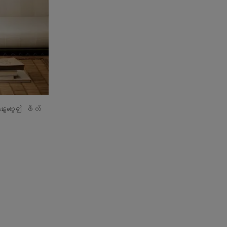
ေးထွေး၍ ဖိတ်