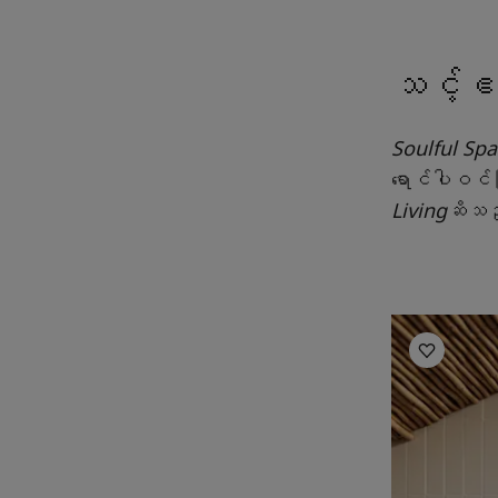
သင့်ဧည
Soulful Sp
ရောင်ပါဝင်ပြ
Living
ဆိသည့်
Living Room 