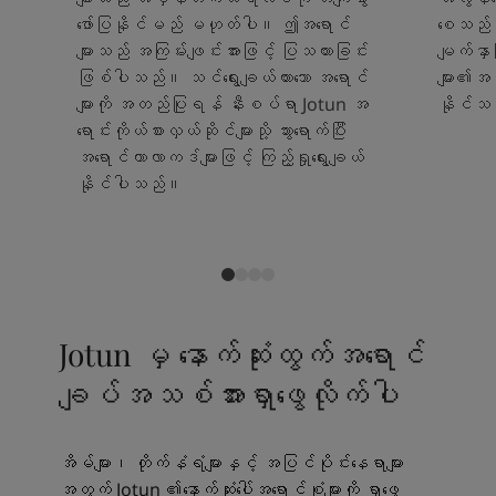
ဖော်ပြနိုင်မည် မဟုတ်ပါ။ ဤအရောင်
စေသည်။ 
များသည် အကြမ်းဖျင်းအားဖြင့် ပြသထားခြင်း
မျက်နှ
ဖြစ်ပါသည်။ သင်ရွေးချယ်ထားသော အရောင်
များ၏အသ
များကို အတည်ပြုရန် နီးစပ်ရာ Jotun အ
နိုင်သ
ရောင်းကိုယ်စားလှယ်ဆိုင်များသို့ သွားရောက်ပြီး
အရောင်ကာလာကဒ်များဖြင့် ကြည့်ရှုရွေးချယ်
နိုင်ပါသည်။
Jotun မှ နောက်ဆုံးထွက်အရောင်
ချပ်အသစ်အားရှာဖွေလိုက်ပါ
အိမ်များ၊ တိုက်နံရံများနှင့် အပြင်ပိုင်းနေရာများ
အတွက် Jotun ၏နောက်ဆုံးပေါ်အရောင်စုံများကို ရှာဖွေ