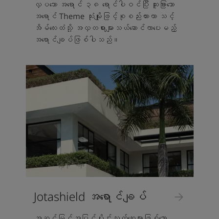
လှပသော အရောင် ၃၈ ရောင်ပါဝင်ပြီး ထူးခြားသော
အရောင် Theme သုံးမျိုးဖြင့်စုစည်းထားကာ သင့်
အိမ်လေးထံသို့ အလှတရားများသယ်ဆောင်လာပေးမည့်
အရောင်ချပ်ဖြစ်ပါသည်။
Jotashield အရောင်ချပ်
အဆင့်မြင့်အပြင်ပိုင်းသုတ်ဆေးများဖြစ်သော