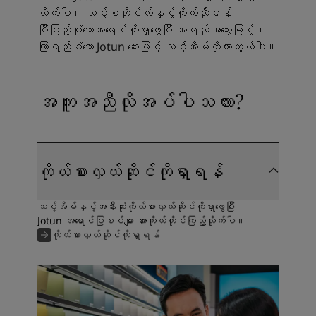
လိုက်ပါ။ သင့်စတိုင်လ်နှင့်ကိုက်ညီရန်
ပြီးပြည့်စုံသောအရောင်ကိုရှာဖွေပြီး အရည်အသွေးမြင့်၊
ကြာရှည်ခံသော Jotun ဆေးဖြင့် သင့်အိမ်ကိုကာကွယ်ပါ။
အကူအညီလိုအပ်ပါသလား?
ကိုယ်စားလှယ်ဆိုင်ကိုရှာရန်
သင့်အိမ်နှင့်အနီးဆုံးကိုယ်စားလှယ်ဆိုင်ကိုရှာဖွေပြီး
Jotun အရောင်ပြစင်များ အားကိုယ်တိုင်ကြည့်လိုက်ပါ။
ကိုယ်စားလှယ်ဆိုင်ကိုရှာရန်