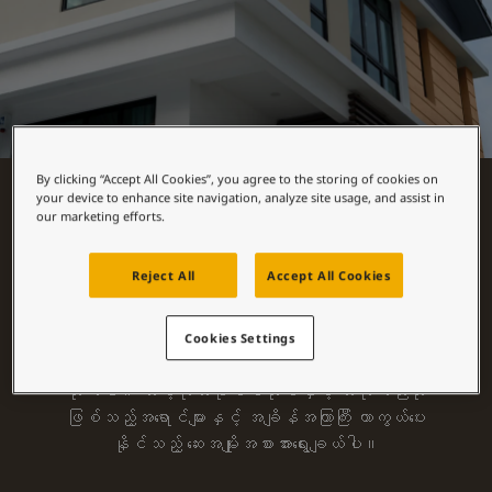
စိတ်ကူးယဉ်မှုဖြင့်နေထိုင်မှု
ဆောင်းပါးများ
သင့်အိမ်အားဆေးဖြင့်အလှဆင်ပါ
ကိုယ်စားလှယ်ဆိုင်ကိုရှာရန်
စာရွက်စာတမ်းထုတ်ကုန်
နည်းပညာဆိုင်ရာအချက်အလက်များ
Soulful Spaces - Jotun မှ နောက်ဆုံးထွက်ရှိထားသော အရောင်ချပ်အသစ်
By clicking “Accept All Cookies”, you agree to the storing of cookies on
your device to enhance site navigation, analyze site usage, and assist in
COLOUR DESIGN BY JOTUN
our marketing efforts.
အိမ်အပြင်ပိုင်းအရောင်
Reject All
Accept All Cookies
ချပ်များ
သင့်အိမ်အပြင်ပိုင်းနေရာများ၊ နံရံများအတွက်
Cookies Settings
Jotun ၏ နောက်ဆုံးထွက်ထားသည့် အရောင်ချပ်အားကြည့်
လိုက်ပါ။ သင့်ကိုယ်ပိုင်စတိုင်နှင့် အကိုက်ညီဆုံး
ဖြစ်သည့်အရောင်များနှင့် အချိန်အကြာကြီး ကာကွယ်ပေး
နိုင်သည့် ဆေးအမျိုးအစားအားရွေးချယ်ပါ။