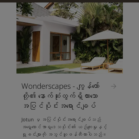
Wonderscapes - ကျွန်တော်
တို့၏ နောက်ဆုံးထွက်ရှိထားသော
အပြင်ပိုင်းအရောင်ချပ်
Jotun မှ အပြင်ပိုင်းအရောင်ချပ်သည်
အရှေ့တောင်အာရှဒေသပိုင်း၏ ယဥ်ကျေးမှုနှင့်
ရှုခင်းများကို အသွင်ယူဖန်တီးထားပါသည်။