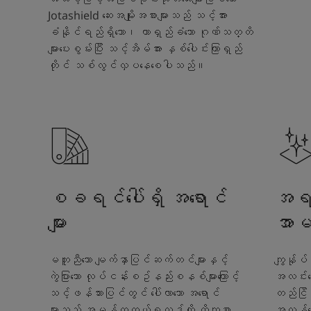
Jotashield ဆေးအမျိုးအစားများသည် သင့်အား
ခံနိုင်ရည်ရှိသော၊ တာရှည်ခံသော ဂုဏ်သတ္တိ
များပေးစွမ်းပြီး သင့်အိမ်အား နှစ်ပေါင်းကြာရှည်
တိုင် သစ်လွင်လှပနေစေပါသည်။
စခရင်ပေါ်ရှိ အရောင်
အရည်
များ
အာမ
မတူညီသော မျက်နှာပြင်ဆက်တင်များနှင့်
ကျွန်ုပ်
ကွဲပြားသော လုပ်ငန်းစဥ်နည်းစနစ်များကြောင့်
အလင်းရေ
သင့်ဖန်သားပြင်တွင် ပေါ်လာသော အရောင်
တည်ငြိမ်
များသည် အမှန်တကယ်ရလဒ်ကို တိကျစွာ
အလွန်ကော