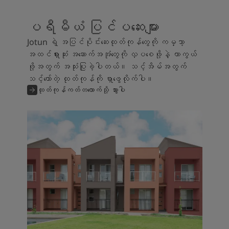
ပရီမီယံ ပြင်ပဆေးများ
Jotun ရဲ့ အပြင်ပိုင်းဆေးထုတ်ကုန်တွေကို ကမ္ဘာ့
အထင်ရှားဆုံး အဆောက်အအုံတွေကို လှပစေဖို့နဲ့ ကာကွယ်
ဖို့အတွက် အသုံးပြုခဲ့ပါတယ်။ သင့်အိမ်အတွက်
သင့်တော်တဲ့ ထုတ်ကုန်ကို ရှာဖွေလိုက်ပါ။
ထုတ်ကုန်ကတ်တလောက်သို့ သွားပါ