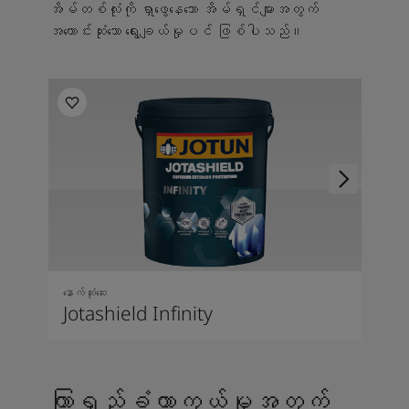
အိမ်တစ်လုံးကို ရှာဖွေနေသော အိမ်ရှင်များအတွက်
အကောင်းဆုံးသော ရွေးချယ်မှုပင် ဖြစ်ပါသည်။
နောက်ဆုံးဆေး
Jotashield Infinity
ကြာရှည်ခံကာကွယ်မှုအတွက်