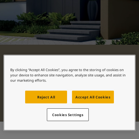
စိတ်ကူးယဉ်မှုဖြင့်နေထိုင်မှု
ဆောင်းပါးများ
သင့်အိမ်အားဆေးဖြင့်အလှဆင်ပါ
ကိုယ်စားလှယ်ဆိုင်ကိုရှာရန်
စာရွက်စာတမ်းထုတ်ကုန်
နည်းပညာဆိုင်ရာအချက်အလက်များ
Soulful Spaces - Jotun မှ နောက်ဆုံးထွက်ရှိထားသော အရောင်ချပ်အသစ်
ဆေးသုတ်လမ်းညွှန်
အပြင်ပိုင်းဆေးသုတ်ခြင်း
By clicking “Accept All Cookies”, you agree to the storing of cookies on
your device to enhance site navigation, analyze site usage, and assist in
our marketing efforts.
သင့်အိမ်အတွက် သင့်တော်တဲ့ အပြင်ပိုင်းဆေးကို ရှာဖွေ
ပါ။ ကျွန်ုပ်တို့ရဲ့ ပရီမီယံဆေးတွေကို လေ့လာပြီး ကြာရှည်
Reject All
Accept All Cookies
ခံတဲ့ အလှအပနဲ့ ကာကွယ်မှုအတွက် အကောင်းဆုံး
ထုတ်ကုန်တွေကို ရွေးချယ်လိုက်ပါ။
Cookies Settings