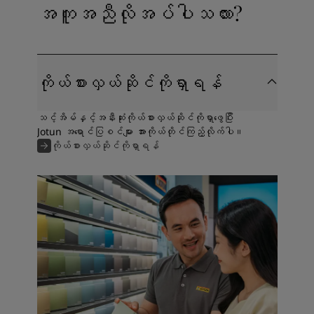
အကူအညီလိုအပ်ပါသလား?
ကိုယ်စားလှယ်ဆိုင်ကိုရှာရန်
သင့်အိမ်နှင့်အနီးဆုံးကိုယ်စားလှယ်ဆိုင်ကိုရှာဖွေပြီး
Jotun အရောင်ပြစင်များ အားကိုယ်တိုင်ကြည့်လိုက်ပါ။
ကိုယ်စားလှယ်ဆိုင်ကိုရှာရန်