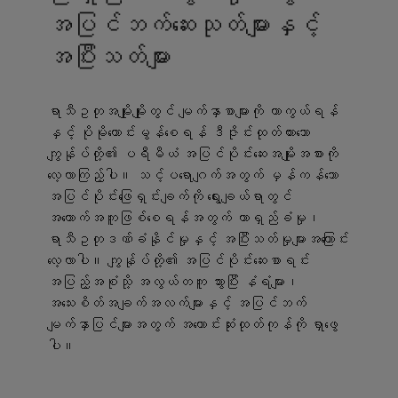
အပြင်ဘက်ဆေးသုတ်များနှင့်
အပြီးသတ်များ
ရာသီဥတုအမျိုးမျိုးတွင် မျက်နှာစာများကို ကာကွယ်ရန်
နှင့် ပိုမိုကောင်းမွန်စေရန် ဒီဇိုင်းထုတ်ထားသော
ကျွန်ုပ်တို့၏ ပရီမီယံ အပြင်ပိုင်းဆေးအမျိုးအစားကို
လေ့လာကြည့်ပါ။ သင့်ပရောဂျက်အတွက် မှန်ကန်သော
အပြင်ပိုင်းဖြေရှင်းချက်ကို ရွေးချယ်ရာတွင်
အထောက်အကူဖြစ်စေရန်အတွက် တာရှည်ခံမှု၊
ရာသီဥတုဒဏ်ခံနိုင်မှုနှင့် အပြီးသတ်မှုများအကြောင်း
လေ့လာပါ။ ကျွန်ုပ်တို့၏ အပြင်ပိုင်းဆေးစာရင်း
အပြည့်အစုံသို့ အလွယ်တကူ သွားပြီး နံရံများ၊
အသေးစိတ်အချက်အလက်များနှင့် အပြင်ဘက်
မျက်နှာပြင်များအတွက် အကောင်းဆုံးထုတ်ကုန်ကို ရှာဖွေ
ပါ။