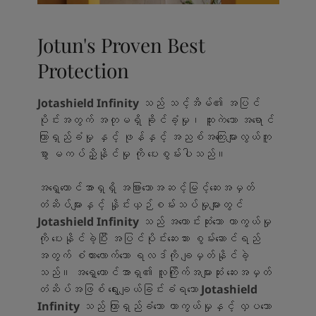
Jotun's Proven Best
Protection
Jotashield Infinity
သည် သင့်အိမ်၏ အပြင်
ပိုင်းအတွက် အတုမရှိ ခိုင်ခံ့မှု၊ ထူးကဲသော အရောင်
ကြာရှည်ခံမှု နှင့် ဖုန်နှင့် အညစ်အကြေးများလွယ်ကူ
စွာ မကပ်ညှိနိုင်မှု ကို ပေးစွမ်းပါသည်။
အရှေ့တောင်အာရှရှိ အခြားသောအဆင့်မြင့်ဆေးအမှတ်
တံဆိပ်များနှင့် နှိုင်းယှဉ်စမ်းသပ်မှုများတွင်
Jotashield Infinity
သည် အကောင်းဆုံးသော ကာကွယ်မှု
ကို ပေးနိုင်ခဲ့ပြီး အပြင်ပိုင်းဆေးသား စွမ်းဆောင်ရည်
အတွက် စံထားလောက်သော ရလဒ်ကို ချမှတ်နိုင်ခဲ့
သည်။ အရှေ့တောင်အာရှ၏ လူကြိုက်အများဆုံး ဆေးအမှတ်
တံဆိပ်အဖြစ် ရွေးချယ်ခြင်းခံရသော
Jotashield
Infinity
သည် ကြာရှည်ခံသော ကာကွယ်မှုနှင့် လှပသော