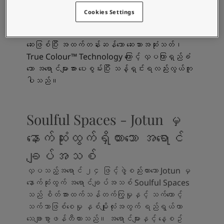
Majestic True Beauty Matt
Cookies Settings
Majestic True Beauty သည် အဆင့်မြင့် acrylic
ဆေးဖြစ်ပြီး အထက်တန်းဆန်သော ဆေးသားအဆုံးသတ်၊
True Colour™ Technology ကြောင့် လှပကြာရှည်ခံ
သော အရောင်များအား ပေးစွမ်းပြီး သန့်ရှင်းရလည်းလွယ်ကူ
ပါသည်။
Soulful Spaces - Jotun မှ
နောက်ဆုံးထွက်ရှိထားသော အရောင်
ချပ်အသစ်
လှပသည့်အရောင် ၂၄ ဖြင့်ဖွဲ့စည်းထားသော Jotun မှ
နောက်ဆုံးထွက် အရောင်ချပ်အသစ် Soulful Spaces
သည် စိတ်အားထက်သန်တက်ကြွမှုနှင့် သက်တောင့်
သက်သာဖြစ်စေမှု နှစ်မျိုးလုံးအတွက် ရည်ရွယ်ကာ
သေချာစွာဖန်တီထားသည်။ အရောင်များနှင့် နေ့စဥ်