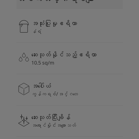
အသုံးပြုမှုဧရိယာ
နံရံ
ဆေးသုတ်နိုင်သည့်ဧရိယာ
10.5 sq/m
အပေါ်ယံ
ကွန်ကရစ်/အင်္ဂတေ
ဆေးသုတ်ပြီးချိန်
အရောင်မှိုင်းအချောသတ်