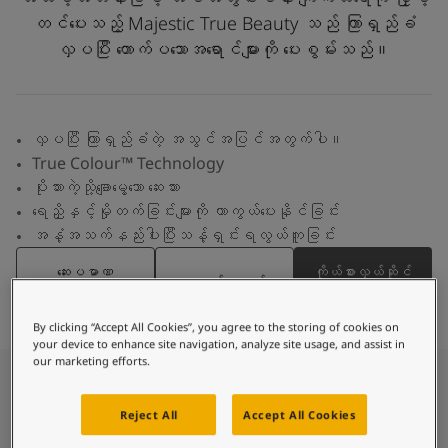
စိတ်ကူးယဉ်မှုဖြင့်နေထိုင်မှု
တင်ပေးသည့် Majestic True Beauty သည် ကြာရှည်ခံ
ဆောင်းပါးများ
လှပပြီး တောက်ပသောအရောင်များကို ပေးစွမ်းသည်။
သင့်အိမ်အားဆေးဖြင့်အလှဆင်ပါ
ကိုယ်စားလှယ်ဆိုင်ကိုရှာရန်
စာရွက်စာတမ်းထုတ်ကုန်
နည်းပညာဆိုင်ရာအချက်အလက်များ
လှပပြီး ကြာရှည်ခံတဲ့ အသွင်အပြင်အတွက်ပါ။
Soulful Spaces - Jotun မှ နောက်ဆုံးထွက်ရှိထားသော အရောင်ချပ်အသစ်
True Colour™ Technology
ပိုးသားကဲ့သို့ချောမွေ့သော ဆေးသား
ရေညှိနှင့်မှိုတက်ခြင်းများကို ကာကွယ်ပေးနိုင်ခြင်း
အနံ့အသက်နည်းပါးပြီးသန့်ရှင်းရလွယ်ကူခြင်း
ဆေးပမာဏ
ကိုယ်စားလှယ်ဆိုင်
အရောင်ရှာရန်
တွက်ချက်ရန်
ကိုရှာရန်
By clicking “Accept All Cookies”, you agree to the storing of cookies on
your device to enhance site navigation, analyze site usage, and assist in
our marketing efforts.
ဆိုသည်မှာ အဘယ်နည်း။
Reject All
Accept All Cookies