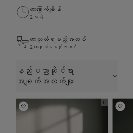
ဆေးခြောက်ချိန်
2 နာရီ
ဆေးသုတ်ရမည့်အထပ်
2 ဆေးသုတ်ရမည့်အထပ်
နည်းပညာဆိုင်ရာ
အချက်အလက်များ
Living Room Inspiration
Living R