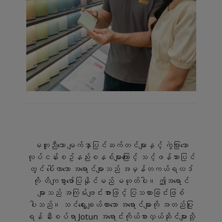
မတူညီသော မျက်နှာပြင်ဆက်တင်များနှင့် ကွဲပြားသော
လုပ်ငန်းစဥ်နည်းစနစ်များကြောင့် သင့်ဖန်သားပြင်
တွင် ပေါ်လာသော အရောင်များသည် အမှန်တကယ်ရလဒ်
ကို တိကျစွာဖော်ပြနိုင်မည် မဟုတ်ပါ။ ဤအရောင်
များသည် အကြမ်းဖျင်းအားဖြင့် ပြသထားခြင်းဖြစ်
ပါသည်။ သင်ရွေးချယ်ထားသော အရောင်များကို အတည်ပြု
ရန် နီးစပ်ရာ Jotun အရောင်းကိုယ်စားလှယ်ဆိုင်များသို့