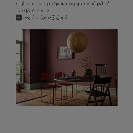
နေထိုင်မှု ဘဝပုံစံများအား ချောမွေ့စွာ ရောယှက်ကူးပေါင်း
ခြင်းဖြစ်ပါသည်။
အရောင်သစ်များအားကြည့်ရန်