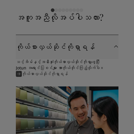
အကူအညီလိုအပ်ပါသလား?
ကိုယ်စားလှယ်ဆိုင်ကိုရှာရန်
သင့်အိမ်နှင့်အနီးဆုံးကိုယ်စားလှယ်ဆိုင်ကိုရှာဖွေပြီး
Jotun အရောင်ပြစင်များ အားကိုယ်တိုင်ကြည့်လိုက်ပါ။
ကိုယ်စားလှယ်ဆိုင်ကိုရှာရန်