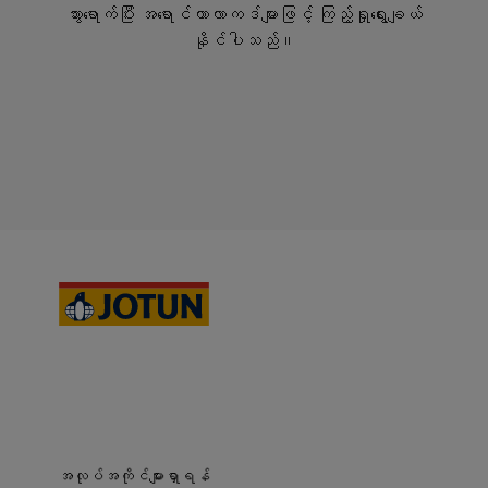
သွားရောက်ပြီး အရောင်ကာလာကဒ်များဖြင့် ကြည့်ရှုရွေးချယ်
နိုင်ပါသည်။
အလုပ်အကိုင်များရှာရန်