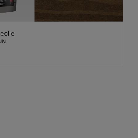
eolie
UN