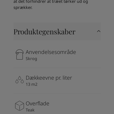
Kenya
-
English
at det forhindrer at træet tørker ud og
Kuwait
-
Arabic
sprækker.
Lebanon
-
English
Libya
-
English
Madagascar
-
English
Produktegenskaber
Mauritius
-
English
Morocco
-
Arabic
Morocco
-
French
Mozambique
-
English
Anvendelsesområde
Namibia
-
English
Skrog
Nigeria
-
English
Oman
-
Arabic
Oman
-
English
Dækkeevne pr. liter
Pakistan
-
English
13 m2
Qatar
-
Arabic
Qatar
-
English
Saudi
-
Arabic
Overflade
Saudi
-
English
Teak
Senegal
-
English