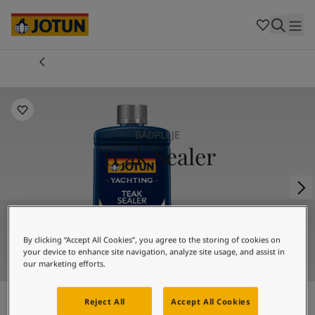
Cambodia
-
Khmer
Cambodia
-
English
China
-
Chinese
Indonesia
-
Indonesian
Indonesia
-
English
Farver
Malaysia
-
English
Myanmar
-
Burmese
Produkter
Myanmar
-
English
BÅDPLEJE
Singapore
-
English
Teak Sealer
Thailand
-
Thai
Inspiration
Thailand
-
English
Vietnam
-
Vietnamese
Vietnam
-
English
Sådan maler du
Philippines
-
English
By clicking “Accept All Cookies”, you agree to the storing of cookies on
Denmark
-
Danish
your device to enhance site navigation, analyze site usage, and assist in
Vores tjenester
Norway
-
Norwegian
our marketing efforts.
Spain
-
Spanish
Sweden
-
Swedish
Reject All
Accept All Cookies
Türkiye
-
Turkish
Vandbaseret forsegler til beskyttelse af teak