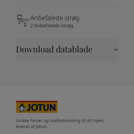
South Africa
-
English
Sri Lanka
-
English
Anbefalede strøg
Sudan
-
Arabic
Syria
-
Arabic
2 Anbefalede strøg
Tanzania
-
English
Tunisia
-
English
Zambia
-
English
Download datablade
Zimbabwe
-
English
UAE
-
Arabic
UAE
-
English
Unikke farver og kvalitetsmaling til dit hjem -
leveret af Jotun.