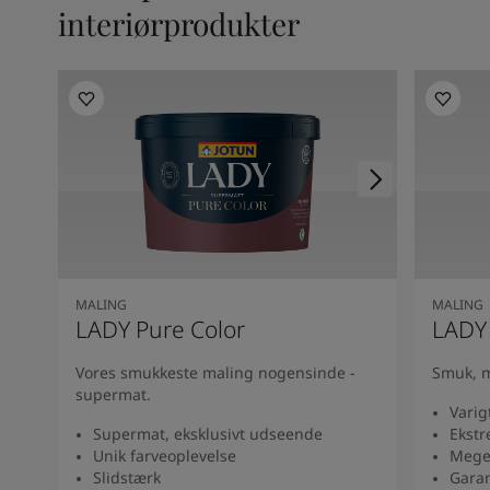
interiørprodukter
MALING
MALING
LADY Pure Color
LADY
Vores smukkeste maling nogensinde -
Smuk, m
supermat.
Varig
Supermat, eksklusivt udseende
Ekstr
Unik farveoplevelse
Mege
Slidstærk
Garan