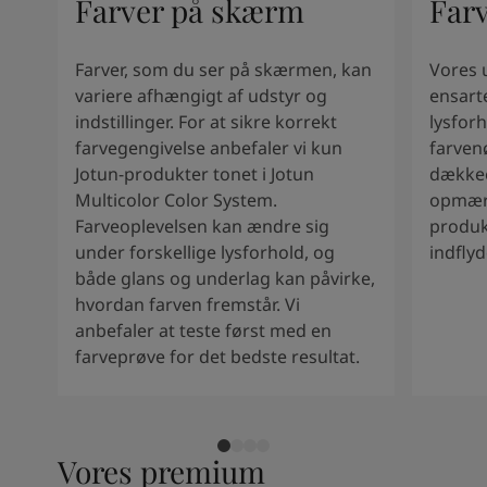
Farver på skærm
Far
South Africa
-
English
Sri Lanka
-
English
Sudan
-
Arabic
Farver, som du ser på skærmen, kan
Vores 
Syria
-
Arabic
variere afhængigt af udstyr og
ensart
Tanzania
-
English
indstillinger. For at sikre korrekt
lysforh
Tunisia
-
English
farvegengivelse anbefaler vi kun
farven
Zambia
-
English
Jotun-produkter tonet i Jotun
dækkee
Zimbabwe
-
English
Multicolor Color System.
opmærk
UAE
-
Arabic
Farveoplevelsen kan ændre sig
produk
UAE
-
English
under forskellige lysforhold, og
indfly
både glans og underlag kan påvirke,
hvordan farven fremstår. Vi
anbefaler at teste først med en
farveprøve for det bedste resultat.
Vores premium