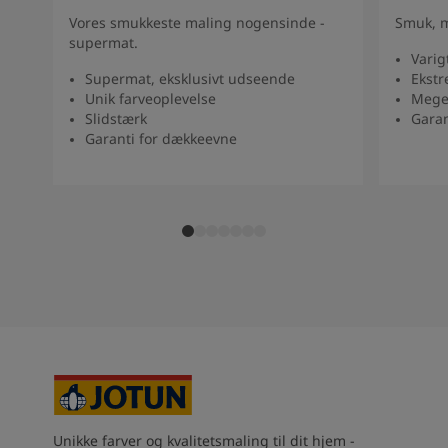
South Africa
-
English
Vores smukkeste maling nogensinde -
Smuk, m
Sri Lanka
-
English
supermat.
Sudan
-
Arabic
Varig
Supermat, eksklusivt udseende
Ekstr
Syria
-
Arabic
Unik farveoplevelse
Mege
Tanzania
-
English
Slidstærk
Garan
Tunisia
-
English
Garanti for dækkeevne
Zambia
-
English
Zimbabwe
-
English
UAE
-
Arabic
UAE
-
English
Unikke farver og kvalitetsmaling til dit hjem -