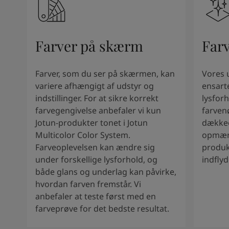
Farver på skærm
Far
Farver, som du ser på skærmen, kan
Vores 
variere afhængigt af udstyr og
ensart
indstillinger. For at sikre korrekt
lysforh
farvegengivelse anbefaler vi kun
farven
Jotun-produkter tonet i Jotun
dækkee
Multicolor Color System.
opmærk
Farveoplevelsen kan ændre sig
produk
under forskellige lysforhold, og
indfly
både glans og underlag kan påvirke,
hvordan farven fremstår. Vi
anbefaler at teste først med en
farveprøve for det bedste resultat.