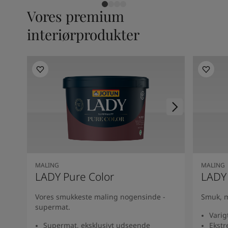
Vores premium
interiørprodukter
MALING
MALING
LADY Pure Color
LADY
Vores smukkeste maling nogensinde -
Smuk, m
supermat.
Varig
Supermat, eksklusivt udseende
Ekstr