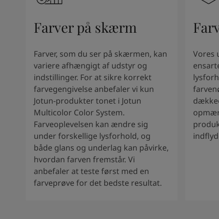
South Africa
-
English
Sri Lanka
-
English
Farver på skærm
Far
Sudan
-
Arabic
Syria
-
Arabic
Tanzania
-
English
Farver, som du ser på skærmen, kan
Vores 
Tunisia
-
English
variere afhængigt af udstyr og
ensart
Zambia
-
English
indstillinger. For at sikre korrekt
lysforh
Zimbabwe
-
English
farvegengivelse anbefaler vi kun
farven
UAE
-
Arabic
Jotun-produkter tonet i Jotun
dækkee
UAE
-
English
Multicolor Color System.
opmærk
Farveoplevelsen kan ændre sig
produk
under forskellige lysforhold, og
indfly
både glans og underlag kan påvirke,
hvordan farven fremstår. Vi
anbefaler at teste først med en
farveprøve for det bedste resultat.