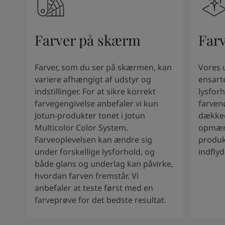
South Africa
-
English
Sri Lanka
-
English
Sudan
-
Arabic
Farver på skærm
Far
Syria
-
Arabic
Tanzania
-
English
Tunisia
-
English
Farver, som du ser på skærmen, kan
Vores 
Zambia
-
English
variere afhængigt af udstyr og
ensart
Zimbabwe
-
English
indstillinger. For at sikre korrekt
lysforh
UAE
-
Arabic
farvegengivelse anbefaler vi kun
farven
UAE
-
English
Jotun-produkter tonet i Jotun
dækkee
Multicolor Color System.
opmærk
Farveoplevelsen kan ændre sig
produk
under forskellige lysforhold, og
indfly
både glans og underlag kan påvirke,
hvordan farven fremstår. Vi
anbefaler at teste først med en
farveprøve for det bedste resultat.