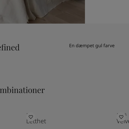
efined
En dæmpet gul farve
ombinationer
1624
10835
Letthet
Velv