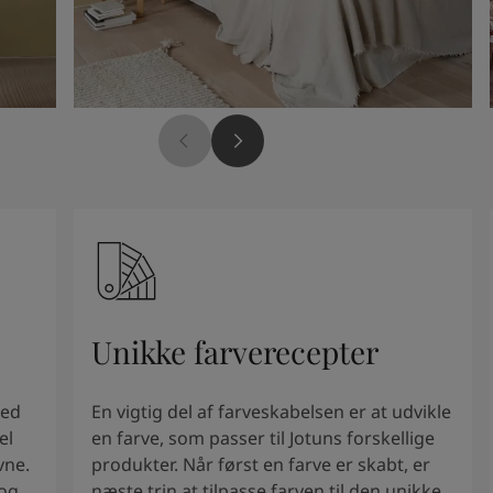
Unikke farverecepter
hed
En vigtig del af farveskabelsen er at udvikle
el
en farve, som passer til Jotuns forskellige
vne.
produkter. Når først en farve er skabt, er
 og
næste trin at tilpasse farven til den unikke