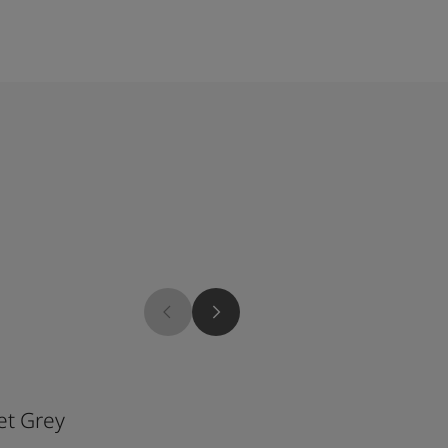
2026
12079
et Grey
Gleam