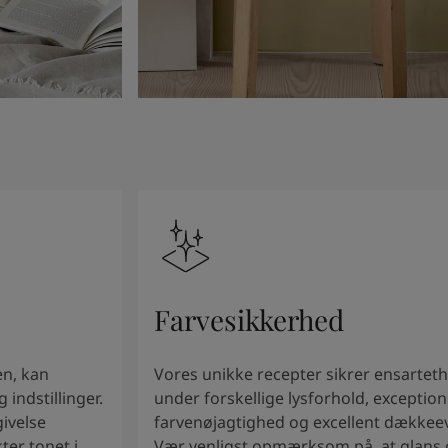
Farvesikkerhed
en, kan
Vores unikke recepter sikrer ensartet
 indstillinger.
under forskellige lysforhold, exception
givelse
farvenøjagtighed og excellent dækkee
ter tonet i
Vær venligst opmærksom på, at glans