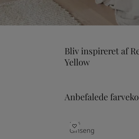
Bliv inspireret af R
Yellow
Anbefalede farvek
10245
Ginseng