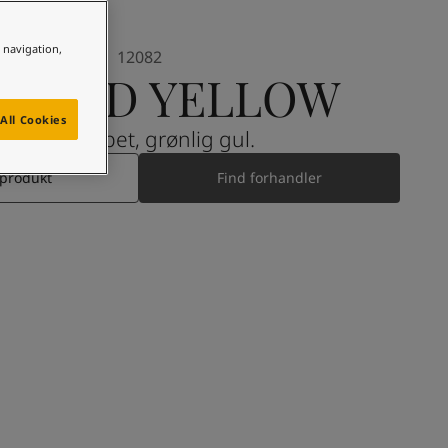
e navigation,
12082
FINED YELLOW
All Cookies
En dæmpet, grønlig gul.
 produkt
Find forhandler