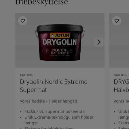
træbeskyttelse
MALING
MALING
Drygolin Nordic Extreme
DRYG
Supermat
Halvb
Vores bedste - Holder længst!
Vores b
Eksklusivt, supermat udseende
Unik 
Unik Extreme-teknologi, som holder
læng
længst
Ekstr
Ekstrem farveholdbarhed
Selv