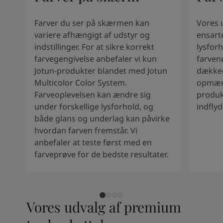
South Africa
-
English
Sri Lanka
-
English
Farver du ser på skærmen kan
Vores 
Sudan
-
Arabic
variere afhængigt af udstyr og
ensart
Syria
-
Arabic
indstillinger. For at sikre korrekt
lysforh
Tanzania
-
English
farvegengivelse anbefaler vi kun
farven
Tunisia
-
English
Jotun-produkter blandet med Jotun
dækkee
Zambia
-
English
Multicolor Color System.
opmærk
Zimbabwe
-
English
Farveoplevelsen kan ændre sig
produk
UAE
-
Arabic
under forskellige lysforhold, og
indfly
UAE
-
English
både glans og underlag kan påvirke
hvordan farven fremstår. Vi
anbefaler at teste først med en
farveprøve for de bedste resultater.
Vores udvalg af premium