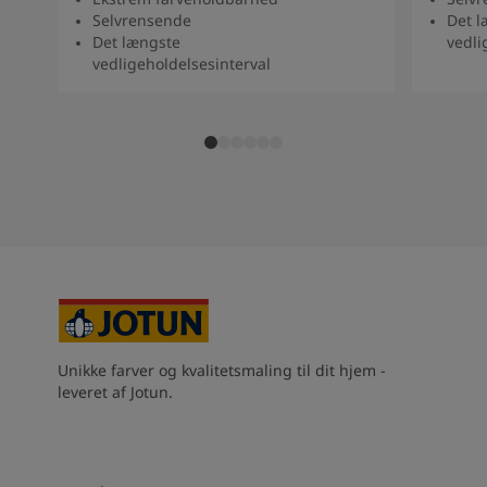
Selvrensende
Det l
Det længste
vedli
vedligeholdelsesinterval
Unikke farver og kvalitetsmaling til dit hjem -
leveret af Jotun.