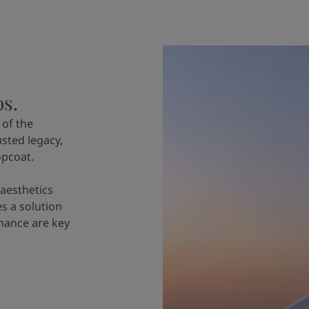
os.
 of the
usted legacy,
opcoat.
 aesthetics
s a solution
mance are key