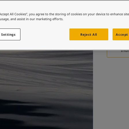
e renk mi arıyorsunuz?
Hardt
ziyaret edin
“Accept All Cookies”, you agree to the storing of cookies on your device to enhance sit
topcoa
 usage, and assist in our marketing efforts.
e renk mi arıyorsunuz?
wher
ziyaret edin
 Settings
Reject All
Accept 
İndi