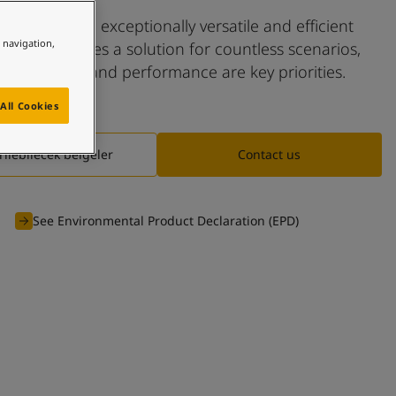
op XP II is an exceptionally versatile and efficient
e navigation,
t that provides a solution for countless scenarios,
e durability and performance are key priorities.
All Cookies
rilebilecek belgeler
Contact us
See Environmental Product Declaration (EPD)