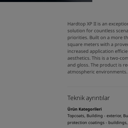
Hardtop XP II is an exception
solution for countless scen
priorities. Built on a more t
square meters with a proven 
increased application effici
aesthetics. This is a two-c
and gloss. The product is r
atmospheric environments.
Teknik ayrıntılar
Ürün Kategorileri
Topcoats, Building - exterior, Bu
protection coatings - buildings,