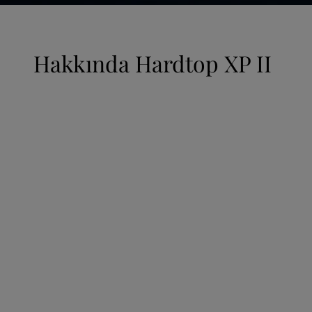
United States
-
English
Global site
-
English
Hakkında
Hardtop XP II