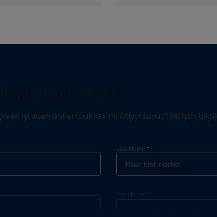
e iletişime geçin
 en iyi alternatifleri bulmak mı istiyorsunuz? İletişim bilgile
Last Name
*
Telephone
*
Telephone
*
Select