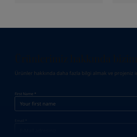
Ürünlerimiz hakkında biziml
Ürünler hakkında daha fazla bilgi almak ve projeniz için
First Name
*
Email
*