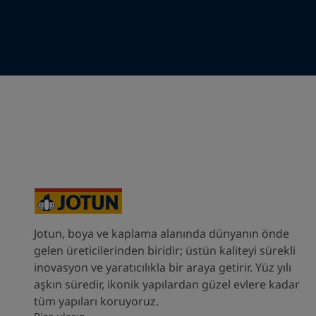
Your Location
*
Select
State / Region
Company Name
Inquiry type
Jotun, boya ve kaplama alanında dünyanın önde
gelen üreticilerinden biridir; üstün kaliteyi sürekli
Products
inovasyon ve yaratıcılıkla bir araya getirir. Yüz yılı
aşkın süredir, ikonik yapılardan güzel evlere kadar
Message
*
tüm yapıları koruyoruz.