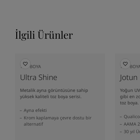
İlgili Ürünler
TOZ BOYA
TOZ BOY
Ultra Shine
Jotun
Metalik ayna görüntüsüne sahip
Yoğun UV 
yüksek kaliteli toz boya serisi.
gibi en z
toz boya.
Ayna efekti
Qualico
Krom kaplamaya çevre dostu bir
alternatif
AAMA 2
30 yıl 