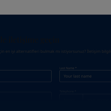
e iletişime geçin
 en iyi alternatifleri bulmak mı istiyorsunuz? İletişim bilgile
Last Name
*
Telephone
*
Telephone
*
Select