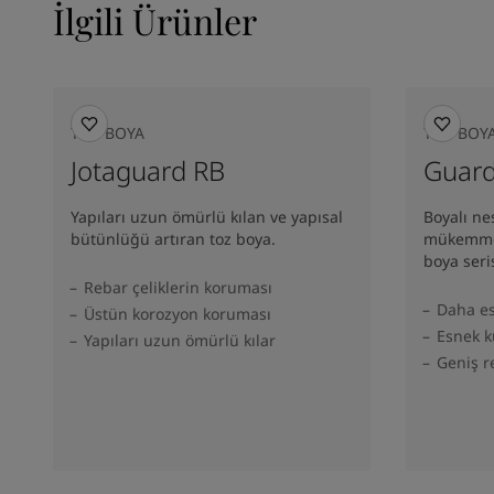
İlgili Ürünler
TOZ BOYA
TOZ BOY
Jotaguard RB
Guard
Yapıları uzun ömürlü kılan ve yapısal
Boyalı ne
bütünlüğü artıran toz boya.
mükemmel
boya seris
Rebar çeliklerin koruması
Daha e
Üstün korozyon koruması
Esnek 
Yapıları uzun ömürlü kılar
Geniş r