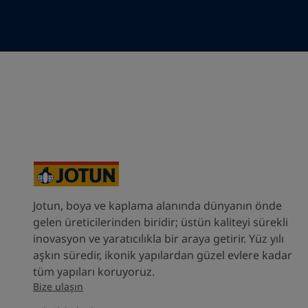
Your Location
*
Select
State / Region
Company Name
Inquiry type
Jotun, boya ve kaplama alanında dünyanın önde
gelen üreticilerinden biridir; üstün kaliteyi sürekli
Products
inovasyon ve yaratıcılıkla bir araya getirir. Yüz yılı
aşkın süredir, ikonik yapılardan güzel evlere kadar
Message
*
tüm yapıları koruyoruz.
Bize ulaşın