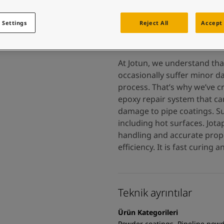
e renk mi arıyorsunuz?
ziyaret edin
 Settings
Reject All
Accept 
e renk mi arıyorsunuz?
ziyaret edin
At Jotun, we understand tha
occasionally suffer minor d
process. That’s why we’ve c
epoxy repair system that ca
damage to pipe coatings. Sui
including hot surfaces. Jota
handling and accurate prop
efficiency. It is fast curing
Teknik ayrıntılar
Ürün Kategorileri
Powder coatings, Pipeline powd