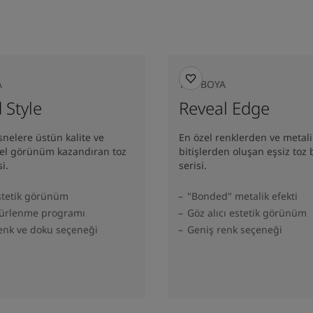
A
TOZ BOYA
 Style
Reveal Edge
snelere üstün kalite ve
En özel renklerden ve metali
 görünüm kazandıran toz
bitişlerden oluşan eşsiz toz
i.
serisi.
stetik görünüm
"Bonded" metalik efekti
kürlenme programı
Göz alıcı estetik görünüm
enk ve doku seçeneği
Geniş renk seçeneği