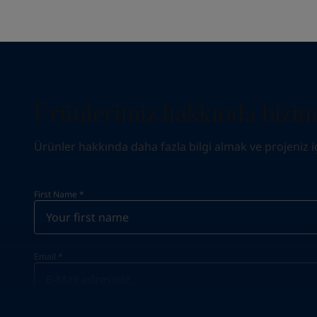
Ürünlerimiz hakkında biziml
Ürünler hakkında daha fazla bilgi almak ve projeniz için
First Name
*
Email
*