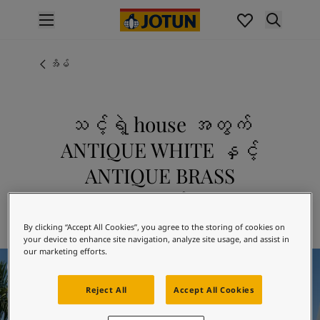
p nav label
ထုတ်ကုန်များ
အတွင်းပိုင်းဆေးသုတ်ခြင်း
အိမ်
အိမ်အတွင်းသုတ်ဆေးအမျိုးအစားများ
အပြင်ပိုင်းဆေးသုတ်ခြင်း
အိမ်အပြင်သုတ်ဆေးအမျိုးအစားများ
သင့်ရဲ့ house အတွက်
အရောင်များ
ANTIQUE WHITE နှင့်
Interior Paint Colours
အတွင်းခန်းအရောင်အားလုံး
ANTIQUE BRASS
Exterior Paint Colours
1016 ANTIQUE WHITE ကို 2011 ANTIQUE
အပြင်ပန်းအရောင်အားလုံး
BRASS နှင့် ပေါင်းစပ်၍ စူးစမ်းလေ့လာပါ
အရောင်ချပ်များ
By clicking “Accept All Cookies”, you agree to the storing of cookies on
Colour Tools
your device to enhance site navigation, analyze site usage, and assist in
အရောင်နမူနာများ
our marketing efforts.
အတုယူစရာအသွင်အပြင်များ
အတွင်းခန်းအတွက် အတုယူစရာအသွင်အပြင်များ
Reject All
Accept All Cookies
အပြင်ပိုင်းအတွက် အတုယူစရာအသွင်အပြင်များ