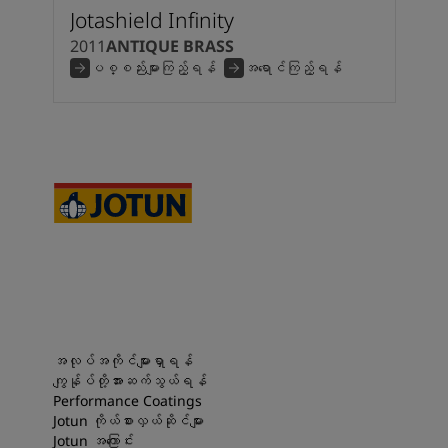
Jotashield Infinity
2011
ANTIQUE BRASS
ပစ္စည်းများကြည့်ရန်
အရောင်ကြည့်ရန်
အလုပ်အကိုင်များရှာရန်
ကျွန်ုပ်တို့အားဆက်သွယ်ရန်
Performance Coatings
Jotun ကိုယ်စားလှယ်ဆိုင်များ
Jotun အကြောင်း