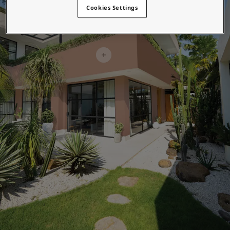
စိတ်ကူးယဉ်မှုဖြင့်နေထိုင်မှု
Cookies Settings
ဆောင်းပါးများ
သင့်အိမ်အားဆေးဖြင့်အလှဆင်ပါ
ကိုယ်စားလှယ်ဆိုင်ကိုရှာရန်
စာရွက်စာတမ်းထုတ်ကုန်
နည်းပညာဆိုင်ရာအချက်အလက်များ
Soulful Spaces - Jotun မှ နောက်ဆုံးထွက်ရှိထားသော အရောင်ချပ်အသစ်