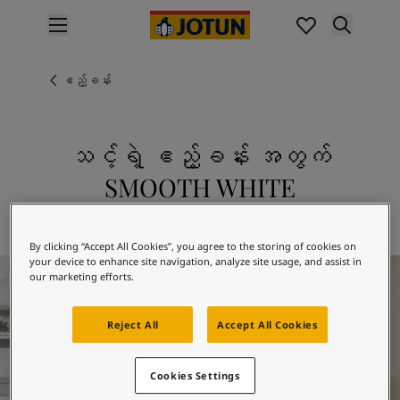
p nav label
ထုတ်ကုန်များ
အတွင်းပိုင်းဆေးသုတ်ခြင်း
ဧည့်ခန်း
အိမ်အတွင်းသုတ်ဆေးအမျိုးအစားများ
အပြင်ပိုင်းဆေးသုတ်ခြင်း
အိမ်အပြင်သုတ်ဆေးအမျိုးအစားများ
သင့်ရဲ့ ဧည့်ခန်း အတွက်
အရောင်များ
SMOOTH WHITE
Interior Paint Colours
အတွင်းခန်းအရောင်အားလုံး
8470 SMOOTH WHITE ကို စူးစမ်းလေ့လာပါ
Exterior Paint Colours
By clicking “Accept All Cookies”, you agree to the storing of cookies on
အပြင်ပန်းအရောင်အားလုံး
your device to enhance site navigation, analyze site usage, and assist in
Living Room Inspiration
အရောင်ချပ်များ
our marketing efforts.
Colour Tools
အရောင်နမူနာများ
Reject All
Accept All Cookies
အတုယူစရာအသွင်အပြင်များ
အတွင်းခန်းအတွက် အတုယူစရာအသွင်အပြင်များ
Cookies Settings
အပြင်ပိုင်းအတွက် အတုယူစရာအသွင်အပြင်များ