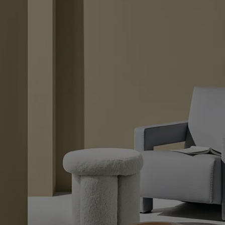
စိတ်ကူးယဉ်မှုဖြင့်နေထိုင်မှု
ဆောင်းပါးများ
သင့်အိမ်အားဆေးဖြင့်အလှဆင်ပါ
ကိုယ်စားလှယ်ဆိုင်ကိုရှာရန်
စာရွက်စာတမ်းထုတ်ကုန်
နည်းပညာဆိုင်ရာအချက်အလက်များ
Soulful Spaces - Jotun မှ နောက်ဆုံးထွက်ရှိထားသော အရောင်ချပ်အသစ်