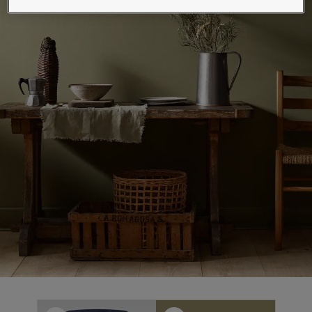
စိတ်ကူးယဉ်မှုဖြင့်နေထိုင်မှု
ဆောင်းပါးများ
သင့်အိမ်အားဆေးဖြင့်အလှဆင်ပါ
ကိုယ်စားလှယ်ဆိုင်ကိုရှာရန်
စာရွက်စာတမ်းထုတ်ကုန်
နည်းပညာဆိုင်ရာအချက်အလက်များ
Soulful Spaces - Jotun မှ နောက်ဆုံးထွက်ရှိထားသော အရောင်ချပ်အသစ်