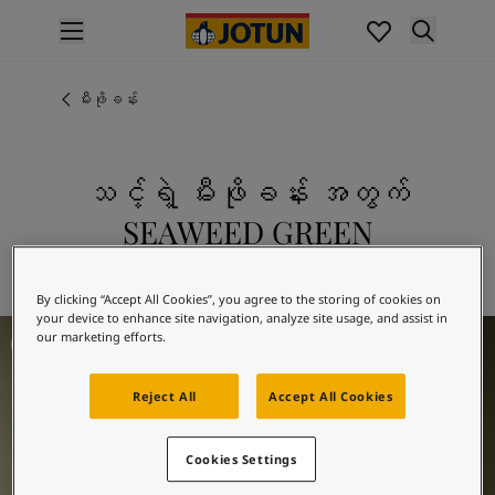
p nav label
ထုတ်ကုန်များ
အတွင်းပိုင်းဆေးသုတ်ခြင်း
မီးဖိုခန်း
အိမ်အတွင်းသုတ်ဆေးအမျိုးအစားများ
အပြင်ပိုင်းဆေးသုတ်ခြင်း
အိမ်အပြင်သုတ်ဆေးအမျိုးအစားများ
သင့်ရဲ့ မီးဖိုခန်း အတွက်
အရောင်များ
SEAWEED GREEN
Interior Paint Colours
အတွင်းခန်းအရောင်အားလုံး
8597 SEAWEED GREEN ကို စူးစမ်းလေ့လာပါ
Exterior Paint Colours
By clicking “Accept All Cookies”, you agree to the storing of cookies on
အပြင်ပန်းအရောင်အားလုံး
your device to enhance site navigation, analyze site usage, and assist in
Kitchen Inspiration
အရောင်ချပ်များ
our marketing efforts.
Colour Tools
အရောင်နမူနာများ
Reject All
Accept All Cookies
အတုယူစရာအသွင်အပြင်များ
အတွင်းခန်းအတွက် အတုယူစရာအသွင်အပြင်များ
Cookies Settings
အပြင်ပိုင်းအတွက် အတုယူစရာအသွင်အပြင်များ