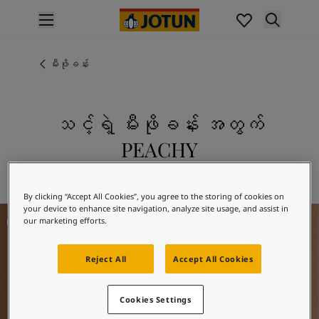
p nav label
ထုတ်ကုန်များ
အတွင်းပိုင်းဆေးသုတ်ခြင်း
မီးဖိုခန်း
အိမ်အတွင်းသုတ်ဆေးအမျိုးအစားများ
အပြင်ပိုင်းဆေးသုတ်ခြင်း
အိမ်အပြင်သုတ်ဆေးအမျိုးအစားများ
သင့်ရဲ့ မီးဖိုခန်း အတွက်
အရောင်များ
PEACHY
Interior Paint Colours
အတွင်းခန်းအရောင်အားလုံး
12074 PEACHY ကို စူးစမ်းလေ့လာပါ
Exterior Paint Colours
By clicking “Accept All Cookies”, you agree to the storing of cookies on
အပြင်ပန်းအရောင်အားလုံး
your device to enhance site navigation, analyze site usage, and assist in
Kitchen Inspiration
အရောင်ချပ်များ
our marketing efforts.
Colour Tools
အရောင်နမူနာများ
Reject All
Accept All Cookies
အတုယူစရာအသွင်အပြင်များ
အတွင်းခန်းအတွက် အတုယူစရာအသွင်အပြင်များ
Cookies Settings
အပြင်ပိုင်းအတွက် အတုယူစရာအသွင်အပြင်များ