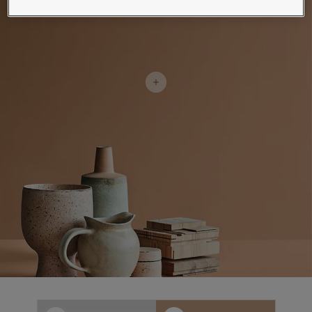
စိတ်ကူးယဉ်မှုဖြင့်နေထိုင်မှု
ဆောင်းပါးများ
သင့်အိမ်အားဆေးဖြင့်အလှဆင်ပါ
ကိုယ်စားလှယ်ဆိုင်ကိုရှာရန်
စာရွက်စာတမ်းထုတ်ကုန်
နည်းပညာဆိုင်ရာအချက်အလက်များ
Soulful Spaces - Jotun မှ နောက်ဆုံးထွက်ရှိထားသော အရောင်ချပ်အသစ်