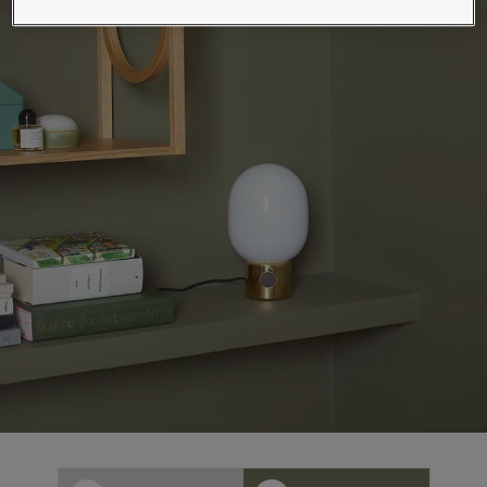
စိတ်ကူးယဉ်မှုဖြင့်နေထိုင်မှု
ဆောင်းပါးများ
သင့်အိမ်အားဆေးဖြင့်အလှဆင်ပါ
ကိုယ်စားလှယ်ဆိုင်ကိုရှာရန်
စာရွက်စာတမ်းထုတ်ကုန်
နည်းပညာဆိုင်ရာအချက်အလက်များ
Soulful Spaces - Jotun မှ နောက်ဆုံးထွက်ရှိထားသော အရောင်ချပ်အသစ်