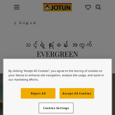
p nav label
ထုတ်ကုန်များ
အတွင်းပိုင်းဆေးသုတ်ခြင်း
အိမ်ရုံးခန်း
အိမ်အတွင်းသုတ်ဆေးအမျိုးအစားများ
အပြင်ပိုင်းဆေးသုတ်ခြင်း
အိမ်အပြင်သုတ်ဆေးအမျိုးအစားများ
သင့်ရဲ့ ရုံးခန်း အတွက်
အရောင်များ
EVERGREEN
Interior Paint Colours
အတွင်းခန်းအရောင်အားလုံး
8479 EVERGREEN ကို စူးစမ်းလေ့လာပါ
Exterior Paint Colours
By clicking “Accept All Cookies”, you agree to the storing of cookies on
အပြင်ပန်းအရောင်အားလုံး
your device to enhance site navigation, analyze site usage, and assist in
Office Inspiration
အရောင်ချပ်များ
our marketing efforts.
Colour Tools
အရောင်နမူနာများ
Reject All
Accept All Cookies
အတုယူစရာအသွင်အပြင်များ
အတွင်းခန်းအတွက် အတုယူစရာအသွင်အပြင်များ
Cookies Settings
အပြင်ပိုင်းအတွက် အတုယူစရာအသွင်အပြင်များ