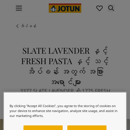
p nav label
ထုတ်ကုန်များ
အတွင်းပိုင်းဆေးသုတ်ခြင်း
အိပ်ခန်း
အိမ်အတွင်းသုတ်ဆေးအမျိုးအစားများ
အပြင်ပိုင်းဆေးသုတ်ခြင်း
အိမ်အပြင်သုတ်ဆေးအမျိုးအစားများ
SLATE LAVENDER နှင့်
အရောင်များ
FRESH PASTA နှင့် သင့်
Interior Paint Colours
အတွင်းခန်းအရောင်အားလုံး
အိပ်ခန်း အတွက် အခြား
Exterior Paint Colours
အရောင်များ
အပြင်ပန်းအရောင်အားလုံး
အရောင်ချပ်များ
3377 SLATE LAVENDER ကို 1775 FRESH
Colour Tools
PASTA နှင့် အခြားလှပသောအရောင်များနှင့်
အရောင်နမူနာများ
ပေါင်းစပ်၍ စူးစမ်းလေ့လာပါ
By clicking “Accept All Cookies”, you agree to the storing of cookies on
အတုယူစရာအသွင်အပြင်များ
your device to enhance site navigation, analyze site usage, and assist in
our marketing efforts.
အတွင်းခန်းအတွက် အတုယူစရာအသွင်အပြင်များ
Bedroom Inspiration
အပြင်ပိုင်းအတွက် အတုယူစရာအသွင်အပြင်များ