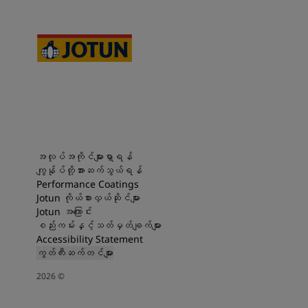
အလုပ်အကိုင်များရှာရန်
ကျွန်ုပ်တို့အားဆက်သွယ်ရန်
Performance Coatings
Jotun ကိုယ်စားလှယ်ဆိုင်များ
Jotun အကြောင်း
စည်းကမ်းနှင့်သတ်မှတ်ချက်များ
Accessibility Statement
ကွတ်ကီးဆက်တင်များ
2026
©