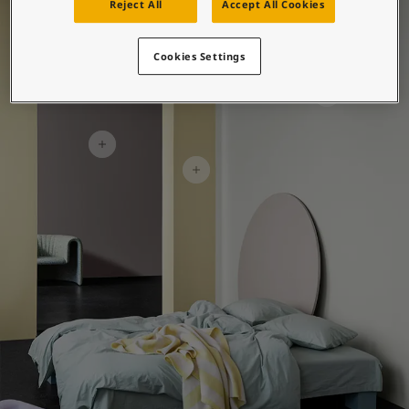
စိတ်ကူးယဉ်မှုဖြင့်နေထိုင်မှု
Reject All
Accept All Cookies
ဆောင်းပါးများ
သင့်အိမ်အားဆေးဖြင့်အလှဆင်ပါ
Cookies Settings
ကိုယ်စားလှယ်ဆိုင်ကိုရှာရန်
စာရွက်စာတမ်းထုတ်ကုန်
နည်းပညာဆိုင်ရာအချက်အလက်များ
Soulful Spaces - Jotun မှ နောက်ဆုံးထွက်ရှိထားသော အရောင်ချပ်အသစ်