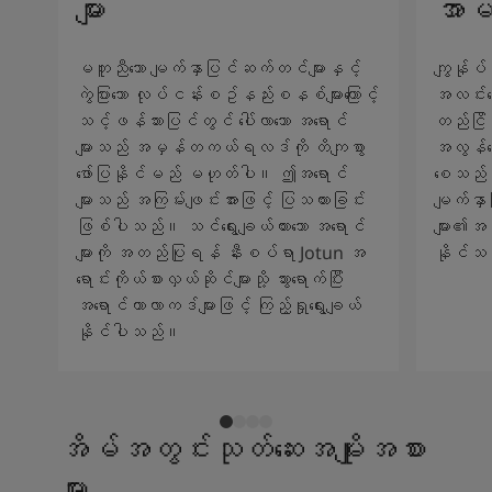
များ
အာမ
မတူညီသော မျက်နှာပြင်ဆက်တင်များနှင့်
ကျွန်ုပ်
ကွဲပြားသော လုပ်ငန်းစဥ်နည်းစနစ်များကြောင့်
အလင်းရေ
သင့်ဖန်သားပြင်တွင် ပေါ်လာသော အရောင်
တည်ငြိမ်
များသည် အမှန်တကယ်ရလဒ်ကို တိကျစွာ
အလွန်ကော
ဖော်ပြနိုင်မည် မဟုတ်ပါ။ ဤအရောင်
စေသည်။ 
များသည် အကြမ်းဖျင်းအားဖြင့် ပြသထားခြင်း
မျက်နှ
ဖြစ်ပါသည်။ သင်ရွေးချယ်ထားသော အရောင်
များ၏အသ
များကို အတည်ပြုရန် နီးစပ်ရာ Jotun အ
နိုင်သ
ရောင်းကိုယ်စားလှယ်ဆိုင်များသို့ သွားရောက်ပြီး
အရောင်ကာလာကဒ်များဖြင့် ကြည့်ရှုရွေးချယ်
နိုင်ပါသည်။
အိမ်အတွင်းသုတ်ဆေးအမျိုးအစား
များ