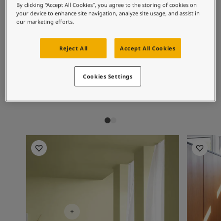
စိတ်ကူးယဉ်မှုဖြင့်နေထိုင်မှု
By clicking “Accept All Cookies”, you agree to the storing of cookies on
ဆောင်းပါးများ
your device to enhance site navigation, analyze site usage, and assist in
အကြံပြုထားသော အရောင်ပေါင်းစပ်
our marketing efforts.
သင့်အိမ်အားဆေးဖြင့်အလှဆင်ပါ
မှုများ
ကိုယ်စားလှယ်ဆိုင်ကိုရှာရန်
စာရွက်စာတမ်းထုတ်ကုန်
Reject All
Accept All Cookies
နည်းပညာဆိုင်ရာအချက်အလက်များ
Soulful Spaces - Jotun မှ နောက်ဆုံးထွက်ရှိထားသော အရောင်ချပ်အသစ်
1624
8546
54
Cookies Settings
Skylight
Local Green
Fr
JOTUN 8087 SPRING AIR 2
JOTUN 80