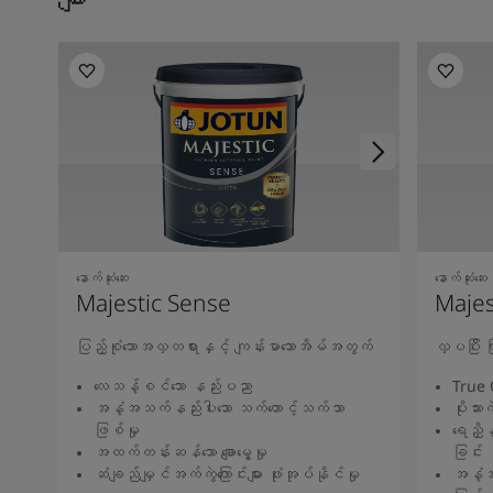
နောက်ဆုံးဆေး
နောက်ဆုံးဆေး
Majestic Sense
Majes
ပြည့်စုံသောအလှတရားနှင့် ကျန်းမာသောအိမ်အတွက်
လှပပြီး
လေသန့်စင်သော နည်းပညာ
True 
အနံ့အသက်နည်းပါးသော သက်တောင့်သက်သာ
ပိုးသားကဲ
ဖြစ်မှု
ရေညှိန
အထက်တန်းဆန်သော ချောမွေ့မှု
ခြင်း
ဆံချည်မျှင်အက်ကွဲကြောင်းများ ဖုံးအုပ်နိုင်မှု
အနံ့အ