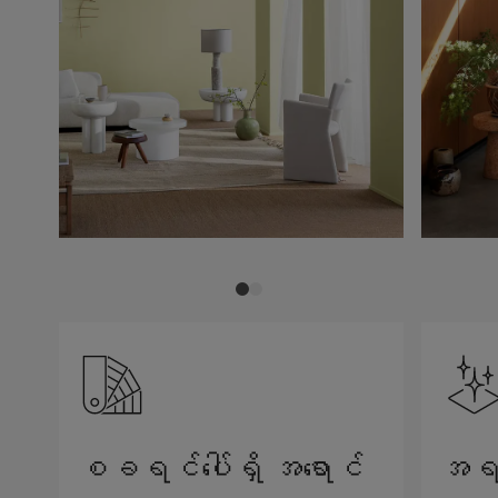
စခရင်ပေါ်ရှိ အရောင်
အရည်