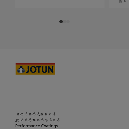
ခြင်း
အလုပ်အကိုင်များရှာရန်
ကျွန်ုပ်တို့အားဆက်သွယ်ရန်
Performance Coatings