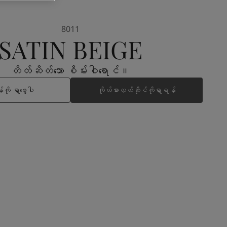
8011
SATIN BEIGE
တိတ်ဆိတ်သော စိမ်းဝါရောင်။
ကို ရှာဖွေပါ
ကိုယ်စားလှယ်ဆိုင်ကိုရှာရန်