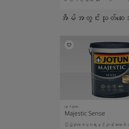
အိမ်အတွင်းသုတ်ဆေးအမျ
နောက်ဆုံးဆေး
Majestic Sense
ပြည့်စုံသောအလှတရားနှင့် ကျန်းမာသောအ