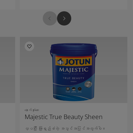
နောက်ဆုံးဆေး
Majestic True Beauty Sheen
လှပပြီး ကြာရှည်ခံတဲ့ အသွင်အပြင်အတွက်ပါ။