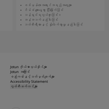
စစ်မှန်သောအရောင်အရည်အသွေးများ
ဇိမ်ခံ ချောမွေ့စွာ ပြီးမြောက်ခြင်း
သန့်ရှင်းရလွယ်ကူခြင်း။
အနံ့အသက်နည်းပါးခြင်း
ဘတ်တီးရီးယားနှင့် မှိုပေါက်ဖွားမှုနည်းပါးခြင်း
ဆက်လက်ဖတ်ရှုရန်
Jotun ကိုယ်စားလှယ်ဆိုင်များ
Jotun အကြောင်း
စည်းကမ်းနှင့်သတ်မှတ်ချက်များ
Accessibility Statement
ကွတ်ကီးဆက်တင်များ