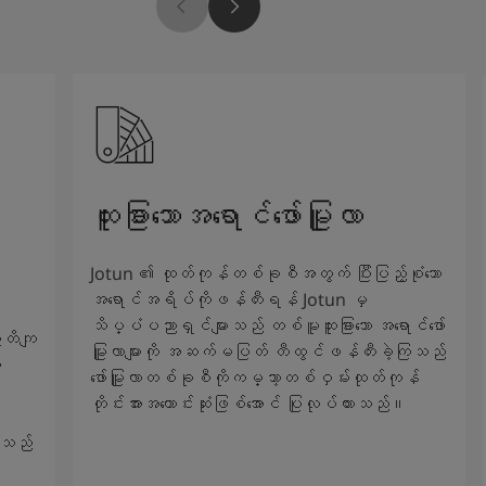
ထူးခြားသောအရောင်ဖော်မြူလာ
Jotun ၏ ထုတ်ကုန်တစ်ခုစီအတွက် ပြီးပြည့်စုံသော
အရောင်အရိပ်ကိုဖန်တီးရန် Jotun မှ
သိပ္ပံပညာရှင်များသည် တစ်မူထူးခြားသော အရောင်ဖော်
ွာတိကျ
မြူလာများကို အဆက်မပြတ် တီထွင်ဖန်တီးခဲ့ကြသည်
ာ
ဖော်မြူလာတစ်ခုစီကိုကမ္ဘာ့တစ်ဝှမ်းထုတ်ကုန်
တိုင်းအားအကောင်းဆုံးဖြစ်အောင် ပြုလုပ်ထားသည်။
်သည်