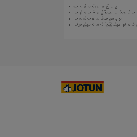
လေသန့်စင်သော နည်းပညာ
အနံ့အသက်နည်းပါးသော သက်တောင့်သက
အထက်တန်းဆန်သော ချောမွေ့မှု
ဆံချည်မျှင်အက်ကွဲကြောင်းများ ဖုံးအုပ်န
ဆက်လက်ဖတ်ရှုရန