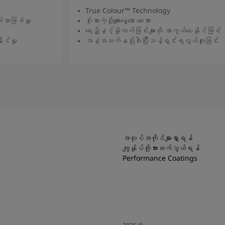
True Colour™ Technology
်သာဖြစ်မှု
ပိုးသားကဲ့သို့ချောမွေ့သော ဆေးသား
ရေညှိနှင့်မှိုတက်ခြင်းများကို ကာကွယ်ပေးနိုင်ခြင်း
ိုင်မှု
အနံ့အသက်နည်းပါးပြီးသန့်ရှင်းရလွယ်ကူခြင်း
်
ဆက်လက်ဖတ်ရှုရန်
အလုပ်အကိုင်များရှာရန်
ကျွန်ုပ်တို့အားဆက်သွယ်ရန်
Performance Coatings