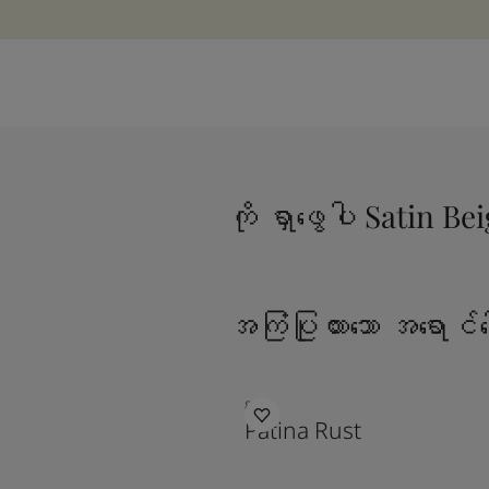
ကို ရှာဖွေပါ Satin Be
အကြံပြုထားသော အရောင်ပ
8352
Patina Rust