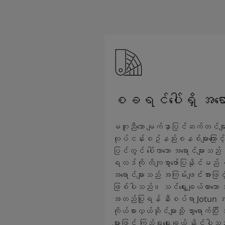
စခရင်ပေါ်ရှိ အရော
မတူညီသော မျက်နှာပြင်ဆက်တင်များနှင
လုပ်ငန်းစဥ်နည်းစနစ်များကြောင့
ပြင်တွင် ပေါ်လာသော အရောင်များ
ရလဒ်ကို တိကျစွာဖော်ပြနိုင်မည
အရောင်များသည် အကြမ်းဖျင်းအားဖြင့
ဖြစ်ပါသည်။ သင်ရွေးချယ်ထားသော အရ
အတည်ပြုရန် နီးစပ်ရာ Jotun အရ
ကိုယ်စားလှယ်ဆိုင်များသို့ သွားရောက်ပ
များဖြင့် ကြည့်ရှုရွေးချယ် နိုင်ပါ