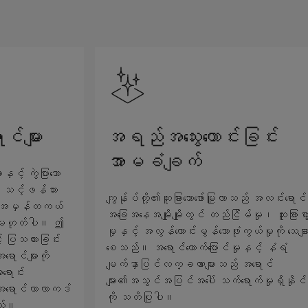
င်များ
အရည်အသွေးကောင်းခြင်း
အာမခံချက်
့် ကွဲပြားသော
် သင့်ဖန်သား
ကျွန်ုပ်တို့၏ထူးခြားသောဖော်မြူလာသည် အလင်းရောင်
သည် အမှန်တကယ်
အခြေအနေအမျိုးမျိုးတွင် တည်ငြိမ်မှု၊ ထူးခြားစ
် မဟုတ်ပါ။ ဤ
မှုနှင့် အလွန်ကောင်းမွန်သောဖုံးကွယ်မှုကို သေချ
် ပြသထားခြင်း
စေသည်။ အရောင်တောက်ပြောင်မှုနှင့် နံရံ
ောင်များကို
မျက်နှာပြင်လက္ခဏာများသည် အရောင်
ောင်း
များ၏အသွင်အပြင်အပေါ် သက်ရောက်မှုရှိနိုင
ြီး အရောင်ကာလာကဒ်
ကို သတိပြုပါ။
သည်။