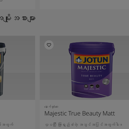
ိုးအစားများ
နောက်ဆုံးဆေး
Majestic True Beauty Matt
ိမ်အတွက်
လှပပြီး ကြာရှည်ခံတဲ့ အသွင်အပြင်အတွက်ပါ။