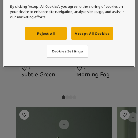
စိတ်ကူးယဉ်မှုဖြင့်နေထိုင်မှု
og 7629 Antique Green, but also as a slightly
By clicking “Accept All Cookies”, you agree to the storing of cookies on
ဆောင်းပါးများ
greener version of 6325 Balance.
your device to enhance site navigation, analyze site usage, and assist in
သင့်အိမ်အားဆေးဖြင့်အလှဆင်ပါ
our marketing efforts.
ကိုယ်စားလှယ်ဆိုင်ကိုရှာရန်
စာရွက်စာတမ်းထုတ်ကုန်
အကြံပြုထားသော အရောင်ပေါင်းစပ်
Reject All
Accept All Cookies
နည်းပညာဆိုင်ရာအချက်အလက်များ
မှုများ
Soulful Spaces - Jotun မှ နောက်ဆုံးထွက်ရှိထားသော အရောင်ချပ်အသစ်
Cookies Settings
7685
9918
17
Subtle Green
Morning Fog
Fr
Living Room Inspiration
Living R