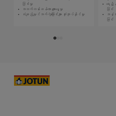
ဖြစ်မှု
ရေညှိန
အထက်တန်းဆန်သော ချောမွေ့မှု
ခြင်း
ဆံချည်မျှင်အက်ကွဲကြောင်းများ ဖုံးအုပ်နိုင်မှု
အနံ့အ
ခြင်း