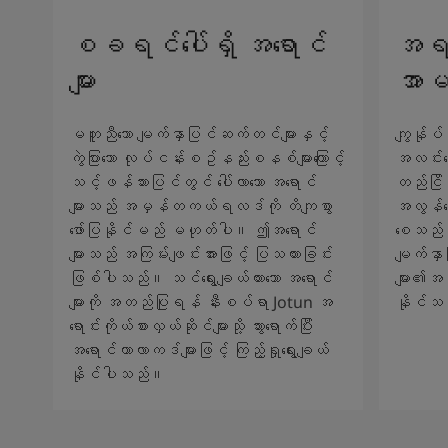
စခရင်ပေါ်ရှိ အရောင်
အရည်
များ
အာမ
မတူညီသော မျက်နှာပြင်ဆက်တင်များနှင့်
ကျွန်ုပ်
ကွဲပြားသော လုပ်ငန်းစဥ်နည်းစနစ်များကြောင့်
အလင်းရေ
သင့်ဖန်သားပြင်တွင် ပေါ်လာသော အရောင်
တည်ငြိမ်
များသည် အမှန်တကယ်ရလဒ်ကို တိကျစွာ
အလွန်ကော
ဖော်ပြနိုင်မည် မဟုတ်ပါ။ ဤအရောင်
စေသည်။ 
များသည် အကြမ်းဖျင်းအားဖြင့် ပြသထားခြင်း
မျက်နှ
ဖြစ်ပါသည်။ သင်ရွေးချယ်ထားသော အရောင်
များ၏အသ
များကို အတည်ပြုရန် နီးစပ်ရာ Jotun အ
နိုင်သ
ရောင်းကိုယ်စားလှယ်ဆိုင်များသို့ သွားရောက်ပြီး
အရောင်ကာလာကဒ်များဖြင့် ကြည့်ရှုရွေးချယ်
နိုင်ပါသည်။