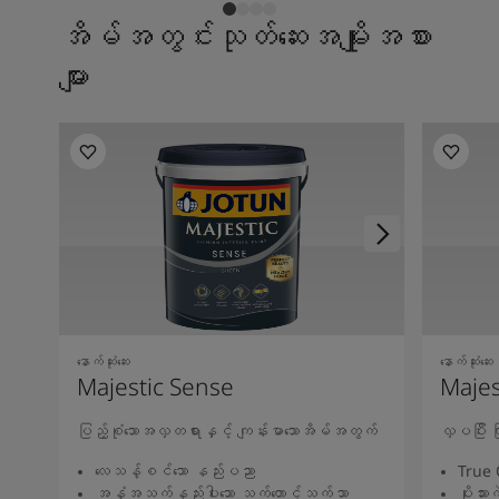
အိမ်အတွင်းသုတ်ဆေးအမျိုးအစား
များ
နောက်ဆုံးဆေး
နောက်ဆုံးဆေး
Majestic Sense
Majes
ပြည့်စုံသောအလှတရားနှင့် ကျန်းမာသောအိမ်အတွက်
လှပပြီး
လေသန့်စင်သော နည်းပညာ
True 
အနံ့အသက်နည်းပါးသော သက်တောင့်သက်သာ
ပိုးသားကဲ