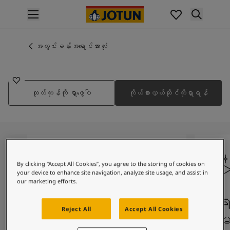
p nav label
ထုတ်ကုန်များ
အတွင်းပိုင်းဆေးသုတ်ခြင်း
အတွင်းခန်းအရောင်အားလုံး
5279
အိမ်အတွင်းသုတ်ဆေးအမျိုးအစားများ
DAZE BAYOU
အပြင်ပိုင်းဆေးသုတ်ခြင်း
အိမ်အပြင်သုတ်ဆေးအမျိုးအစားများ
ထုတ်ကုန်ကို ရှာဖွေပါ
ကိုယ်စားလှယ်ဆိုင်ကိုရှာရန်
အရောင်များ
Interior Paint Colours
အတွင်းခန်းအရောင်အားလုံး
Exterior Paint Colours
အပြင်ပန်းအရောင်အားလုံး
အရောင်ချပ်များ
By clicking “Accept All Cookies”, you agree to the storing of cookies on
Colour Tools
your device to enhance site navigation, analyze site usage, and assist in
အရောင်နမူနာများ
our marketing efforts.
အတုယူစရာအသွင်အပြင်များ
စခရင်ပေါ်ရှိ အရောင်
အရည်
အတွင်းခန်းအတွက် အတုယူစရာအသွင်အပြင်များ
Reject All
Accept All Cookies
များ
အာမ
အပြင်ပိုင်းအတွက် အတုယူစရာအသွင်အပြင်များ