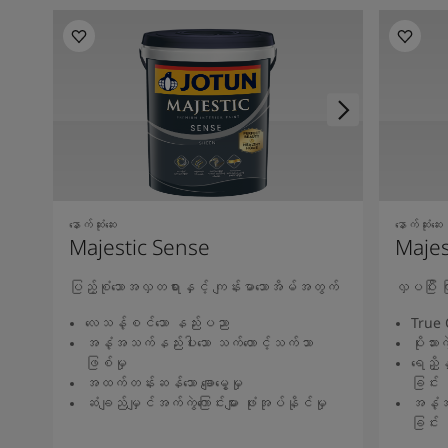
နောက်ဆုံးဆေး
နောက်ဆုံးဆေး
Majestic Sense
Majes
ပြည့်စုံသောအလှတရားနှင့် ကျန်းမာသောအိမ်အတွက်
လှပပြီး
လေသန့်စင်သော နည်းပညာ
True 
အနံ့အသက်နည်းပါးသော သက်တောင့်သက်သာ
ပိုးသားကဲ
ဖြစ်မှု
ရေညှိန
အထက်တန်းဆန်သော ချောမွေ့မှု
ခြင်း
ဆံချည်မျှင်အက်ကွဲကြောင်းများ ဖုံးအုပ်နိုင်မှု
အနံ့အ
ခြင်း