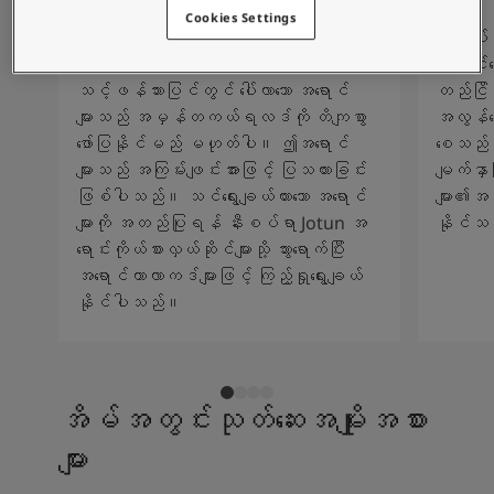
စိတ်ကူးယဉ်မှုဖြင့်နေထိုင်မှု
Cookies Settings
ဆောင်းပါးများ
မတူညီသော မျက်နှာပြင်ဆက်တင်များနှင့်
ကျွန်ုပ်
သင့်အိမ်အားဆေးဖြင့်အလှဆင်ပါ
ကွဲပြားသော လုပ်ငန်းစဥ်နည်းစနစ်များကြောင့်
အလင်းရေ
ကိုယ်စားလှယ်ဆိုင်ကိုရှာရန်
သင့်ဖန်သားပြင်တွင် ပေါ်လာသော အရောင်
တည်ငြိမ်
စာရွက်စာတမ်းထုတ်ကုန်
များသည် အမှန်တကယ်ရလဒ်ကို တိကျစွာ
အလွန်ကော
နည်းပညာဆိုင်ရာအချက်အလက်များ
ဖော်ပြနိုင်မည် မဟုတ်ပါ။ ဤအရောင်
စေသည်။ 
Soulful Spaces - Jotun မှ နောက်ဆုံးထွက်ရှိထားသော အရောင်ချပ်အသစ်
များသည် အကြမ်းဖျင်းအားဖြင့် ပြသထားခြင်း
မျက်နှ
ဖြစ်ပါသည်။ သင်ရွေးချယ်ထားသော အရောင်
များ၏အသ
များကို အတည်ပြုရန် နီးစပ်ရာ Jotun အ
နိုင်သ
ရောင်းကိုယ်စားလှယ်ဆိုင်များသို့ သွားရောက်ပြီး
အရောင်ကာလာကဒ်များဖြင့် ကြည့်ရှုရွေးချယ်
နိုင်ပါသည်။
အိမ်အတွင်းသုတ်ဆေးအမျိုးအစား
များ