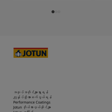
အလုပ်အကိုင်များရှာရန်
ကျွန်ုပ်တို့အားဆက်သွယ်ရန်
Performance Coatings
Jotun ကိုယ်စားလှယ်ဆိုင်များ