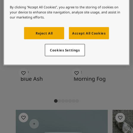
စိတ်ကူးယဉ်မှုဖြင့်နေထိုင်မှု
cool whites, muted beiges and a range of
ဆောင်းပါးများ
By clicking “Accept All Cookies”, you agree to the storing of cookies on
grey tones, as well as with other deeper
your device to enhance site navigation, analyze site usage, and assist in
သင့်အိမ်အားဆေးဖြင့်အလှဆင်ပါ
our marketing efforts.
blue-grey tones.
ကိုယ်စားလှယ်ဆိုင်ကိုရှာရန်
စာရွက်စာတမ်းထုတ်ကုန်
Reject All
Accept All Cookies
နည်းပညာဆိုင်ရာအချက်အလက်များ
အကြံပြုထားသော အရောင်ပေါင်းစပ်
Soulful Spaces - Jotun မှ နောက်ဆုံးထွက်ရှိထားသော အရောင်ချပ်အသစ်
မှုများ
Cookies Settings
4399
9918
10
Blue Ash
Morning Fog
Ti
Living Room Inspiration
Kitchen I