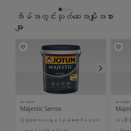
အိမ်အတွင်းသုတ်ဆေးအမျိုးအစား
များ
နောက်ဆုံးဆေး
နောက်ဆုံးဆေး
Majestic Sense
Majes
ပြည့်စုံသောအလှတရားနှင့် ကျန်းမာသောအိမ်အတွက်
လှပပြီး
လေသန့်စင်သော နည်းပညာ
True 