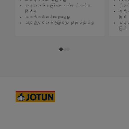
အနံ့အသက်နည်းပါးသော သက်တောင့်သက်သာ
ပိုးသားကဲ
ဖြစ်မှု
ရေညှိန
အထက်တန်းဆန်သော ချောမွေ့မှု
ခြင်း
ဆံချည်မျှင်အက်ကွဲကြောင်းများ ဖုံးအုပ်နိုင်မှု
အနံ့အ
ခြင်း