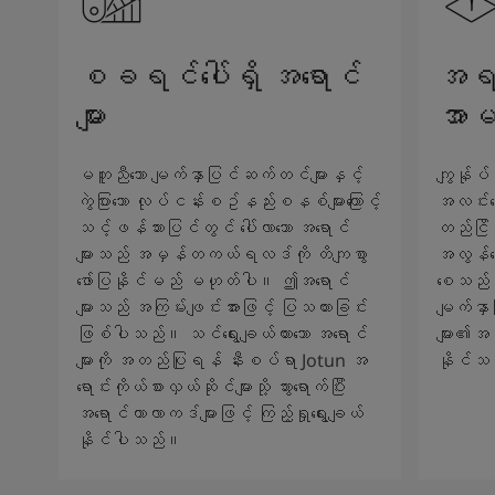
စခရင်ပေါ်ရှိ အရောင်
အရည်
များ
အာမ
မတူညီသော မျက်နှာပြင်ဆက်တင်များနှင့်
ကျွန်ုပ်
ကွဲပြားသော လုပ်ငန်းစဥ်နည်းစနစ်များကြောင့်
အလင်းရေ
သင့်ဖန်သားပြင်တွင် ပေါ်လာသော အရောင်
တည်ငြိမ်
များသည် အမှန်တကယ်ရလဒ်ကို တိကျစွာ
အလွန်ကော
ဖော်ပြနိုင်မည် မဟုတ်ပါ။ ဤအရောင်
စေသည်။ 
များသည် အကြမ်းဖျင်းအားဖြင့် ပြသထားခြင်း
မျက်နှ
ဖြစ်ပါသည်။ သင်ရွေးချယ်ထားသော အရောင်
များ၏အသ
များကို အတည်ပြုရန် နီးစပ်ရာ Jotun အ
နိုင်သ
ရောင်းကိုယ်စားလှယ်ဆိုင်များသို့ သွားရောက်ပြီး
အရောင်ကာလာကဒ်များဖြင့် ကြည့်ရှုရွေးချယ်
နိုင်ပါသည်။