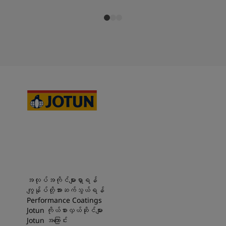
အလုပ်အကိုင်များရှာရန်
ကျွန်ုပ်တို့အားဆက်သွယ်ရန်
Performance Coatings
Jotun ကိုယ်စားလှယ်ဆိုင်များ
Jotun အကြောင်း