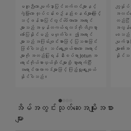
မတူညီသော မျက်နှာပြင်ဆက်တင်များနှင့်
ကျွန်ုပ်
ကွဲပြားသော လုပ်ငန်းစဥ်နည်းစနစ်များကြောင့်
အလင်းရေ
သင့်ဖန်သားပြင်တွင် ပေါ်လာသော အရောင်
တည်ငြိမ်
များသည် အမှန်တကယ်ရလဒ်ကို တိကျစွာ
အလွန်ကော
ဖော်ပြနိုင်မည် မဟုတ်ပါ။ ဤအရောင်
စေသည်။ 
များသည် အကြမ်းဖျင်းအားဖြင့် ပြသထားခြင်း
မျက်နှ
ဖြစ်ပါသည်။ သင်ရွေးချယ်ထားသော အရောင်
များ၏အသ
များကို အတည်ပြုရန် နီးစပ်ရာ Jotun အ
နိုင်သ
ရောင်းကိုယ်စားလှယ်ဆိုင်များသို့ သွားရောက်ပြီး
အရောင်ကာလာကဒ်များဖြင့် ကြည့်ရှုရွေးချယ်
နိုင်ပါသည်။
အိမ်အတွင်းသုတ်ဆေးအမျိုးအစား
များ