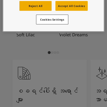
စိတ်ကူးယဉ်မှုဖြင့်နေထိုင်မှု
အကြံပြုထားသော အရောင်ပေါင်းစပ်
ဆောင်းပါးများ
Reject All
Accept All Cookies
မှုများ
သင့်အိမ်အားဆေးဖြင့်အလှဆင်ပါ
ကိုယ်စားလှယ်ဆိုင်ကိုရှာရန်
Cookies Settings
စာရွက်စာတမ်းထုတ်ကုန်
နည်းပညာဆိုင်ရာအချက်အလက်များ
4448
4488
11
Soft Lilac
Violet Dreams
Ba
Soulful Spaces - Jotun မှ နောက်ဆုံးထွက်ရှိထားသော အရောင်ချပ်အသစ်
စခရင်ပေါ်ရှိ အရောင်
အရည်
များ
အာမ