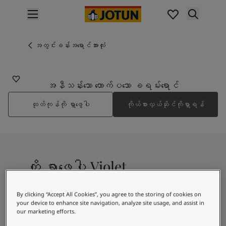
p nav label
ထုတ်ကုန်များ
အတွင်းပိုင်းဆေးသုတ်ခြင်း
အတွင်းခန်းအရောင်အားလုံး
4392
အိမ်အတွင်းသုတ်ဆေးအမျိုးအစားများ
VIOLET
အပြင်ပိုင်းဆေးသုတ်ခြင်း
အိမ်အပြင်သုတ်ဆေးအမျိုးအစားများ
အနီသန်းသော တောက်ပသော ခရမ်းရောင်
အရောင်များ
ထုတ်ကုန်ကို ရှာဖွေပါ
ကိုယ်စားလှယ်ဆိုင်ကိုရှာရန်
Interior Paint Colours
အတွင်းခန်းအရောင်အားလုံး
Exterior Paint Colours
အပြင်ပန်းအရောင်အားလုံး
အရောင်ချပ်များ
ကို ရှာဖွေပါ Violet
Colour Tools
အရောင်နမူနာများ
အတုယူစရာအသွင်အပြင်များ
By clicking “Accept All Cookies”, you agree to the storing of cookies on
A strong violet colour
အတွင်းခန်းအတွက် အတုယူစရာအသွင်အပြင်များ
your device to enhance site navigation, analyze site usage, and assist in
our marketing efforts.
အပြင်ပိုင်းအတွက် အတုယူစရာအသွင်အပြင်များ