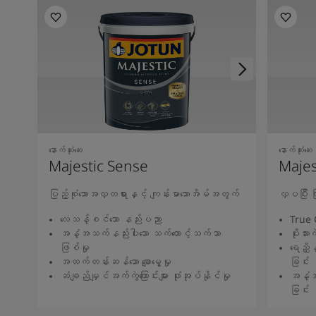
နောက်ဆုံးဆေး
နောက်ဆုံးဆေး
Majestic Sense
Majes
ပြည့်စုံသောအလှတရားနှင့် ကျန်းမာသောအိမ်အတွက်
လှပပြီး
လေသန့်စင်သော နည်းပညာ
True 
အနံ့အသက်နည်းပါးသော သက်တောင့်သက်သာ
ပိုးသားကဲ
ဖြစ်မှု
ရေညှိန
အထက်တန်းဆန်သော ချောမွေ့မှု
ခြင်း
ဆံချည်မျှင်အက်ကွဲကြောင်းများ ဖုံးအုပ်နိုင်မှု
အနံ့အ
ခြင်း